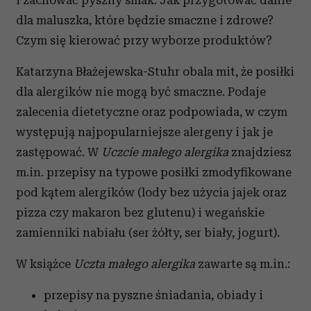
i zachować pyszny smak. Jak przygotować danie
dla maluszka, które będzie smaczne i zdrowe?
Czym się kierować przy wyborze produktów?
Katarzyna Błażejewska-Stuhr obala mit, że posiłki
dla alergików nie mogą być smaczne. Podaje
zalecenia dietetyczne oraz podpowiada, w czym
występują najpopularniejsze alergeny i jak je
zastępować. W
Uczcie małego alergika
znajdziesz
m.in. przepisy na typowe posiłki zmodyfikowane
pod kątem alergików (lody bez użycia jajek oraz
pizza czy makaron bez glutenu) i wegańskie
zamienniki nabiału (ser żółty, ser biały, jogurt).
W książce
Uczta małego alergika
zawarte są m.in.:
przepisy na pyszne śniadania, obiady i