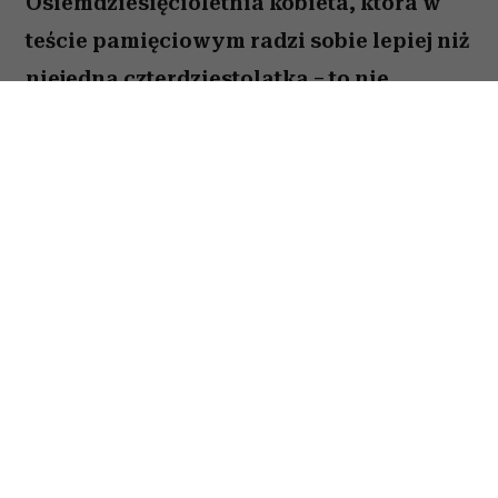
Osiemdziesięcioletnia kobieta, która w
teście pamięciowym radzi sobie lepiej niż
niejedna czterdziestolatka – to nie
wyjątek, lecz zjawisko, które od 25 lat
opisują naukowcy z Northwestern
University. W najnowszej publikacji w
„Alzheimer's & Dementia” zespół ujawnia,
co łączy osoby określane mianem
„superagerów”.
By zakwalifikować się do tego elitarnego grona,
trzeba mieć co najmniej 80 lat i zapamiętać
przynajmniej dziewięć z piętnastu słów
odczytanych pół godziny wcześniej – wynik,