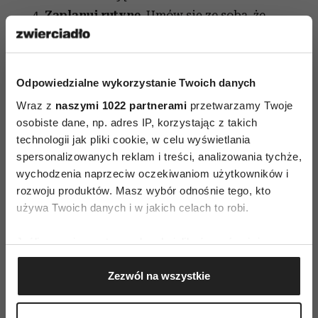
Zaplanuj rutynę.
Umów się ze sobą, że
uzupełniasz szklankę z wodą za każdym
razem, kiedy idziesz to toalety, albo zerkasz
do smartfona.
Odpowiedzialne wykorzystanie Twoich danych
Śledź to.
Możesz ściągnąć na telefon
Wraz z
naszymi 1022 partnerami
przetwarzamy Twoje
aplikację, które przypomni ci, w jakich
osobiste dane, np. adres IP, korzystając z takich
ilościach i kiedy powinnaś sięgnąć po wodę.
technologii jak pliki cookie, w celu wyświetlania
spersonalizowanych reklam i treści, analizowania tychże,
(Przykładowe aplikacje: Water Tracker,
wychodzenia naprzeciw oczekiwaniom użytkowników i
Hydro, Water Your Body, Waterbalance,
rozwoju produktów. Masz wybór odnośnie tego, kto
Wypij wodę).
używa Twoich danych i w jakich celach to robi.
Rzuć wyzwanie.
Na pewno w twoim
otoczeniu jest ktoś, kto tak samo jak ty
Jeśli wyrazisz na to zgodę, chcielibyśmy również:
wypija za mało wody w ciągu dnia.
Gromadzić dane dotyczące Twojej lokalizacji
Zezwól na wszystkie
geograficznej z dokładnością nawet do kilku metrów
Umówcie się na wzajemne motywowanie -
Identyfikować Twoje urządzenie, aktywnie
po prostu przypominajcie sobie o piciu. Dla
analizując charakteryzującego je zbiory danych