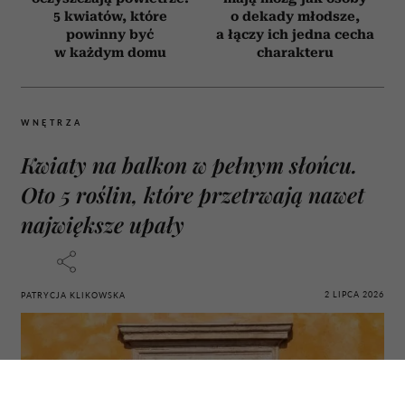
5 kwiatów, które
o dekady młodsze,
powinny być
a łączy ich jedna cecha
w każdym domu
charakteru
WNĘTRZA
Kwiaty na balkon w pełnym słońcu.
Oto 5 roślin, które przetrwają nawet
największe upały
2 LIPCA 2026
PATRYCJA KLIKOWSKA