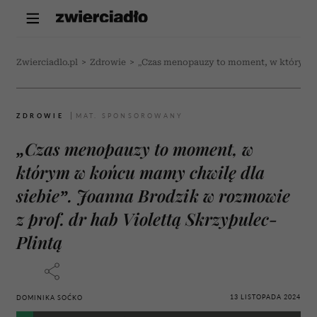
Zwierciadlo.pl
>
Zdrowie
>
„Czas menopauzy to moment, w którym w k
ZDROWIE
„Czas menopauzy to moment, w
którym w końcu mamy chwilę dla
siebie”. Joanna Brodzik w rozmowie
z prof. dr hab Violettą Skrzypulec-
Plintą
13 LISTOPADA 2024
DOMINIKA SOĆKO