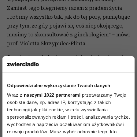
Zamiast tego biegniemy razem z prądem życia
i robimy wszystko tak, jak do tej pory, pamiętając
przy tym, że gdy pojawi się coś niepokojącego,
musimy to skonsultować z ginekologiem” – mówi
prof. Violetta Skrzypulec-Plinta.
Standardowo kobiety przestają mięsiączkować
w 51., 52. roku życia. Wówczas wizyta
u ginekologa, a co za tym idzie odpowiednie
badania, są obowiązkowe. W okresie menopauzy
Odpowiedzialne wykorzystanie Twoich danych
wygasa hormonalna czynność jajników
Wraz z
naszymi 1022 partnerami
przetwarzamy Twoje
i drastycznie spada produkcja estrogenów, czyli
osobiste dane, np. adres IP, korzystając z takich
technologii jak pliki cookie, w celu wyświetlania
grupy hormonów (zalicza się do niej estron,
spersonalizowanych reklam i treści, analizowania tychże,
estradiol oraz estriol), które według prof. Violetty
wychodzenia naprzeciw oczekiwaniom użytkowników i
Skrzypulec-Plinty są najważniejszymi
rozwoju produktów. Masz wybór odnośnie tego, kto