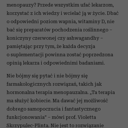
menopauzy? Przede wszystkim ufać lekarzom,
otrzymanymi od Ciebie lub uzyskanymi podczas
korzystać z ich wiedzy i wcielać ją w życie. Dbać
korzystania z ich usług.
o odpowiedni poziom wapnia, witaminy D, nie
bać się preparatów pochodzenia roślinnego –
koniczyny czerwonej czy ashwagandhy –
pamiętając przy tym, że każda decyzja
o suplementacji powinna zostać poprzedzona
opinią lekarza i odpowiednimi badaniami.
Nie bójmy się pytać i nie bójmy się
farmakologicznych rozwiązań, takich jak
hormonalna terapia menopauzalna. „Ta terapia
ma służyć kobiecie. Ma dawać jej możliwość
dobrego samopoczucia i fantastycznego
funkcjonowania” – mówi prof. Violetta
Skrzypulec-Plinta. Nie jest to rozwiązanie