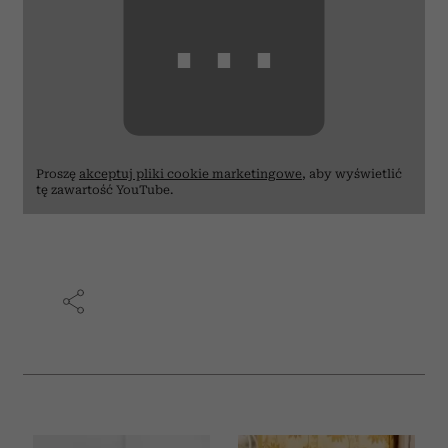
⋯
Proszę
akceptuj pliki cookie marketingowe
, aby wyświetlić
tę zawartość YouTube.