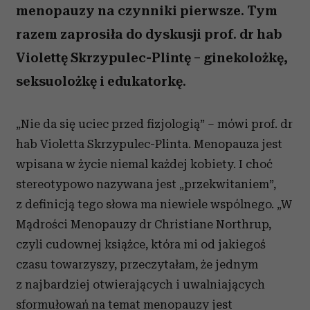
menopauzy na czynniki pierwsze. Tym
razem zaprosiła do dyskusji prof. dr hab
Violettę Skrzypulec-Plintę – ginekolożkę,
seksuolożkę i edukatorkę.
„Nie da się uciec przed fizjologią” – mówi prof. dr
hab Violetta Skrzypulec-Plinta. Menopauza jest
wpisana w życie niemal każdej kobiety. I choć
stereotypowo nazywana jest „przekwitaniem”,
z definicją tego słowa ma niewiele wspólnego. „W
Mądrości Menopauzy dr Christiane Northrup,
czyli cudownej książce, która mi od jakiegoś
czasu towarzyszy, przeczytałam, że jednym
z najbardziej otwierających i uwalniających
sformułowań na temat menopauzy jest