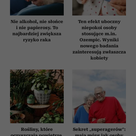
Nie alkohol, nie słońce
Ten efekt uboczny
i nie papierosy. To
niepokoi osoby
najbardziej zwiększa
stosujące m.in.
ryzyko raka
Ozempic. Wyniki
nowego badania
zainteresują zwłaszcza
kobiety
Rośliny, które
Sekret „superagerów”:
oczyszczają powietrze.
mają mózg jak osoby