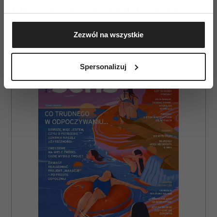
Jeśli wyrazisz na to zgodę, chcielibyśmy również:
Gromadzić dane dotyczące Twojej lokalizacji
Zezwól na wszystkie
geograficznej z dokładnością nawet do kilku metrów
Identyfikować Twoje urządzenie, aktywnie
AUTOPROMOCJA
analizując charakteryzującego je zbiory danych
Spersonalizuj
(fingerprinting, czyli wirtualny odcisk palca)
Dowiedz się więcej odnośnie tego, jak Twoje osobiste
dane są przetwarzane oraz ustaw własne preferencje w
sekcji szczegółów
. W Deklaracji plików cookie możesz
zmienić lub wycofać swoją zgodę w dowolnej chwili.
Wykorzystujemy pliki cookie do spersonalizowania treści
i reklam, aby oferować funkcje społecznościowe i
analizować ruch w naszej witrynie. Informacje o tym, jak
korzystasz z naszej witryny, udostępniamy partnerom
społecznościowym, reklamowym i analitycznym.
Partnerzy mogą połączyć te informacje z innymi danymi
otrzymanymi od Ciebie lub uzyskanymi podczas