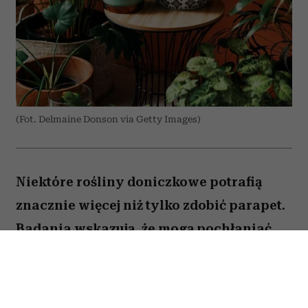
(Fot. Delmaine Donson via Getty Images)
Niektóre rośliny doniczkowe potrafią
znacznie więcej niż tylko zdobić parapet.
Badania wskazują, że mogą pochłaniać
część zanieczyszczeń i tworzyć
przyjemniejszy mikroklimat w domu.
Sprawdź, które gatunki warto wybrać.