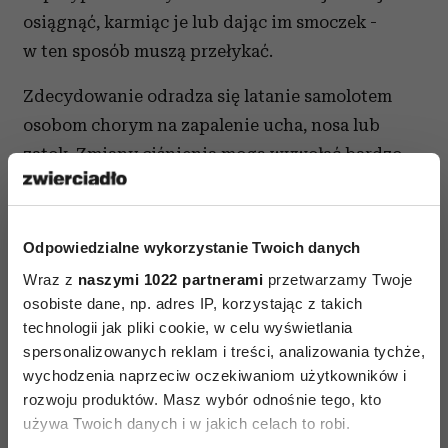
osiągnąć, karmiąc je lub dając im smoczek -
w ten sposób muszą przełykać.
Zdecydowanie odradza się latanie samolotem
osobom chorym na zapalenie ucha, nosa lub
zatok. Zmiany ciśnienia mogą wywołać bardzo
duży ból. Pewną ulgę przynosi zazwyczaj zażycie
kropli bezpośrednio przed startem, a potem
przed podchodzeniem do lądowania.
Odpowiedzialne wykorzystanie Twoich danych
Wraz z
naszymi 1022 partnerami
przetwarzamy Twoje
Jak zminimalizować efekt zmiany strefy
osobiste dane, np. adres IP, korzystając z takich
czasowej? Czytaj artykuł
„Podróż do innej
technologii jak pliki cookie, w celu wyświetlania
strefy czasowej".
spersonalizowanych reklam i treści, analizowania tychże,
wychodzenia naprzeciw oczekiwaniom użytkowników i
oprac. wg poradnika dla podróżnych WHO
rozwoju produktów. Masz wybór odnośnie tego, kto
używa Twoich danych i w jakich celach to robi.