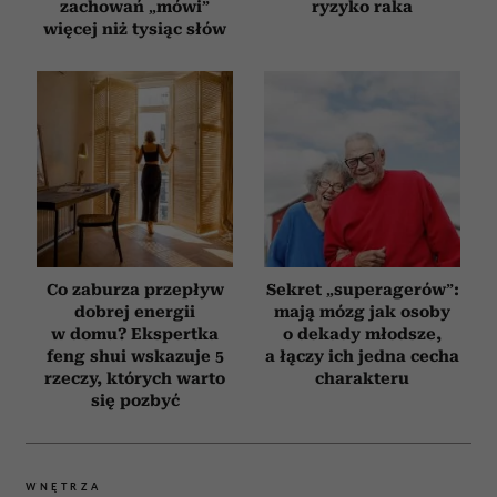
zachowań „mówi”
ryzyko raka
więcej niż tysiąc słów
Co zaburza przepływ
Sekret „superagerów”:
dobrej energii
mają mózg jak osoby
w domu? Ekspertka
o dekady młodsze,
feng shui wskazuje 5
a łączy ich jedna cecha
rzeczy, których warto
charakteru
się pozbyć
WNĘTRZA