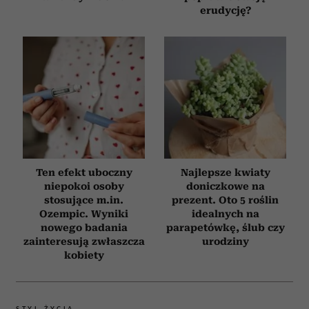
erudycję?
Ten efekt uboczny
Najlepsze kwiaty
niepokoi osoby
doniczkowe na
stosujące m.in.
prezent. Oto 5 roślin
Ozempic. Wyniki
idealnych na
nowego badania
parapetówkę, ślub czy
zainteresują zwłaszcza
urodziny
kobiety
STYL ŻYCIA