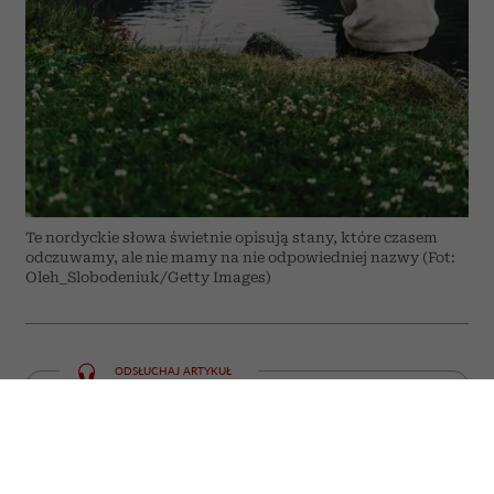
Te nordyckie słowa świetnie opisują stany, które czasem
odczuwamy, ale nie mamy na nie odpowiedniej nazwy (Fot:
Oleh_Slobodeniuk/Getty Images)
ODSŁUCHAJ ARTYKUŁ
00:00
05:59