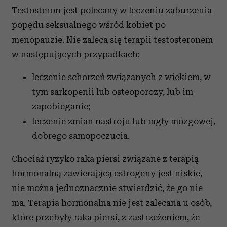
analizować ruch w naszej witrynie. Informacje o tym, jak
Testosteron jest polecany w leczeniu zaburzenia
korzystasz z naszej witryny, udostępniamy partnerom
popędu seksualnego wśród kobiet po
społecznościowym, reklamowym i analitycznym.
menopauzie. Nie zaleca się terapii testosteronem
Partnerzy mogą połączyć te informacje z innymi danymi
w następujących przypadkach:
otrzymanymi od Ciebie lub uzyskanymi podczas
korzystania z ich usług.
leczenie schorzeń związanych z wiekiem, w
tym sarkopenii lub osteoporozy, lub im
zapobieganie;
leczenie zmian nastroju lub mgły mózgowej,
dobrego samopoczucia.
Chociaż ryzyko raka piersi związane z terapią
hormonalną zawierającą estrogeny jest niskie,
nie można jednoznacznie stwierdzić, że go nie
ma. Terapia hormonalna nie jest zalecana u osób,
które przebyły raka piersi, z zastrzeżeniem, że