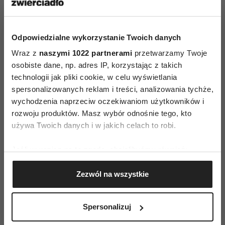
Odpowiedzialne wykorzystanie Twoich danych
Wraz z
naszymi 1022 partnerami
przetwarzamy Twoje
Bachleda-Curuś,
Horoskop tygodniowy
osobiste dane, np. adres IP, korzystając z takich
Roznerski
dla Raka na 27 lipca–2
technologii jak pliki cookie, w celu wyświetlania
i Zakościelny szukają
sierpnia 2026
spersonalizowanych reklam i treści, analizowania tychże,
miłości. Ten pełen
humoru polski hit
wychodzenia naprzeciw oczekiwaniom użytkowników i
obejrzysz na Netflix
rozwoju produktów. Masz wybór odnośnie tego, kto
używa Twoich danych i w jakich celach to robi.
Jeśli wyrazisz na to zgodę, chcielibyśmy również:
Gromadzić dane dotyczące Twojej lokalizacji
Zezwól na wszystkie
geograficznej z dokładnością nawet do kilku metrów
Identyfikować Twoje urządzenie, aktywnie
analizując charakteryzującego je zbiory danych
Spersonalizuj
(fingerprinting, czyli wirtualny odcisk palca)