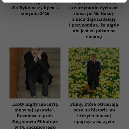
Dowiedz się więcej odnośnie tego, jak Twoje osobiste
Horoskop tygodniowy
Najpiękniejsze filmy
dane są przetwarzane oraz ustaw własne preferencje w
dla Byka na 27 lipca–2
o zaczynaniu życia od
sierpnia 2026
nowa po 50. Każdy
sekcji szczegółów
. W Deklaracji plików cookie możesz
z nich daje nadzieję
zmienić lub wycofać swoją zgodę w dowolnej chwili.
i przypomina, że nigdy
nie jest za późno na
Wykorzystujemy pliki cookie do spersonalizowania treści
zmianę
i reklam, aby oferować funkcje społecznościowe i
analizować ruch w naszej witrynie. Informacje o tym, jak
korzystasz z naszej witryny, udostępniamy partnerom
społecznościowym, reklamowym i analitycznym.
Partnerzy mogą połączyć te informacje z innymi danymi
otrzymanymi od Ciebie lub uzyskanymi podczas
korzystania z ich usług.
„Koty nigdy nie mylą
Filmy, które otwierają
się w tej sprawie”.
oczy. 10 historii, po
Rozmowa o prof.
których inaczej
Zbigniewie Mikołejce
spojrzysz na życie
w 75. rocznicę jego