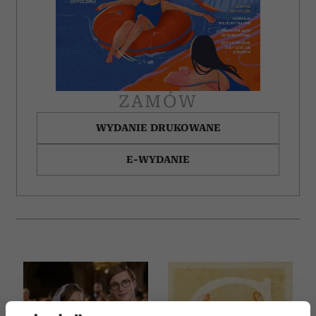
ZAMÓW
WYDANIE DRUKOWANE
E-WYDANIE