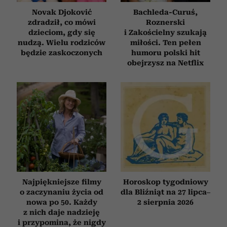
Novak Djoković
Bachleda-Curuś,
zdradził, co mówi
Roznerski
dzieciom, gdy się
i Zakościelny szukają
nudzą. Wielu rodziców
miłości. Ten pełen
będzie zaskoczonych
humoru polski hit
obejrzysz na Netflix
Najpiękniejsze filmy
Horoskop tygodniowy
o zaczynaniu życia od
dla Bliźniąt na 27 lipca–
nowa po 50. Każdy
2 sierpnia 2026
z nich daje nadzieję
i przypomina, że nigdy