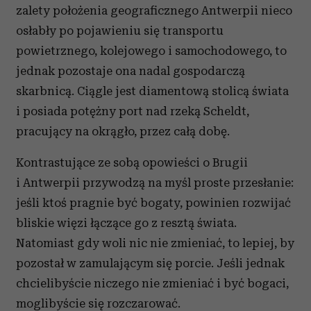
analizować ruch w naszej witrynie. Informacje o tym, jak
zalety położenia geograficznego Antwerpii nieco
korzystasz z naszej witryny, udostępniamy partnerom
osłabły po pojawieniu się transportu
społecznościowym, reklamowym i analitycznym.
powietrznego, kolejowego i samochodowego, to
Partnerzy mogą połączyć te informacje z innymi danymi
otrzymanymi od Ciebie lub uzyskanymi podczas
jednak pozostaje ona nadal gospodarczą
korzystania z ich usług.
skarbnicą. Ciągle jest diamentową stolicą świata
i posiada potężny port nad rzeką Scheldt,
pracujący na okrągło, przez całą dobę.
Kontrastujące ze sobą opowieści o Brugii
i Antwerpii przywodzą na myśl proste przesłanie:
jeśli ktoś pragnie być bogaty, powinien rozwijać
bliskie więzi łączące go z resztą świata.
Natomiast gdy woli nic nie zmieniać, to lepiej, by
pozostał w zamulającym się porcie. Jeśli jednak
chcielibyście niczego nie zmieniać i być bogaci,
moglibyście się rozczarować.