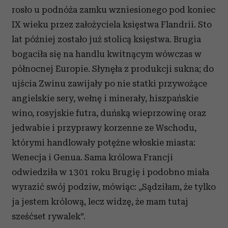
rosło u podnóża zamku wzniesionego pod koniec
IX wieku przez założyciela księstwa Flandrii. Sto
lat później zostało już stolicą księstwa. Brugia
bogaciła się na handlu kwitnącym wówczas w
północnej Europie. Słynęła z produkcji sukna; do
ujścia Zwinu zawijały po nie statki przywożące
angielskie sery, wełnę i minerały, hiszpańskie
wino, rosyjskie futra, duńską wieprzowinę oraz
jedwabie i przyprawy korzenne ze Wschodu,
którymi handlowały potężne włoskie miasta:
Wenecja i Genua. Sama królowa Francji
odwiedziła w 1301 roku Brugię i podobno miała
wyrazić swój podziw, mówiąc: „Sądziłam, że tylko
ja jestem królową, lecz widzę, że mam tutaj
sześćset rywalek”.