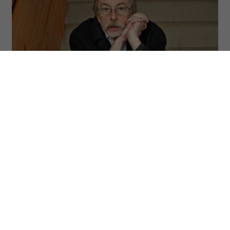
Fot. Krzysztof Zuczkowski / Forum
ODSŁUCHAJ ARTYKUŁ