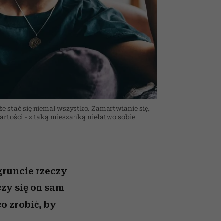
026/27
iej
zupełny brak ogłady
mogą zrobić rodzice
girls”
e stać się niemal wszystko. Zamartwianie się,
artości - z taką mieszanką niełatwo sobie
runcie rzeczy
czy się on sam
o zrobić, by