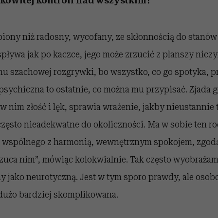
ałkowitej kontroli nad wszystkim?
biony niż radosny, wycofany, ze skłonnością do stanów
spływa jak po kaczce, jego może zrzucić z planszy nicz
u szachowej rozgrywki, bo wszystko, co go spotyka, 
sychiczna to ostatnie, co można mu przypisać. Zjada g
w nim złość i lęk, sprawia wrażenie, jakby nieustannie 
często nieadekwatne do okoliczności. Ma w sobie ten ro
a wspólnego z harmonią, wewnętrznym spokojem, zgod
Rzuca nim”, mówiąc kolokwialnie. Tak często wyobrażam
my jako neurotyczną. Jest w tym sporo prawdy, ale oso
 dużo bardziej skomplikowana.