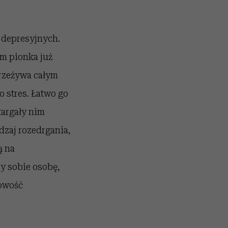
 depresyjnych.
ym pionka już
przeżywa całym
o stres. Łatwo go
targały nim
dzaj rozedrgania,
ą na
y sobie osobę,
bowość