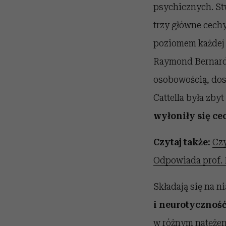
psychicznych. St
trzy główne cechy
poziomem każdej z
Raymond Bernard 
osobowością, dost
Cattella była zby
wyłoniły się ce
Czytaj także:
Czy
Odpowiada prof. P
Składają się na ni
i neurotycznoś
w różnym natężeni