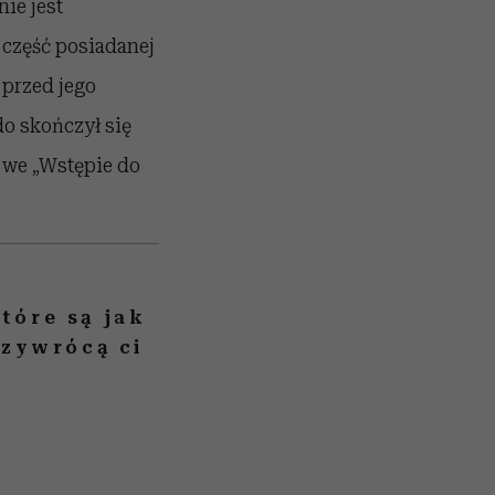
nie jest
 część posiadanej
 przed jego
do skończył się
 we „Wstępie do
tóre są jak
rzywrócą ci