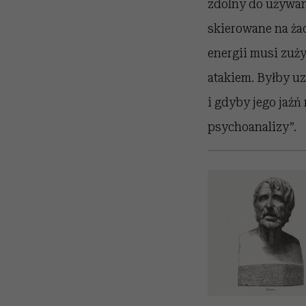
zdolny do używania
skierowane na żad
energii musi zuży
atakiem. Byłby uz
i gdyby jego jaźń
psychoanalizy”.