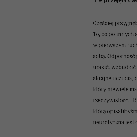
nie przejęła c
Częściej przygnę
To, co po innych 
w pierwszym ruch
sobą. Odporność p
urazić, wzbudzić 
skrajne uczucia, 
który niewiele m
rzeczywistość. „
którą opisalibyś
neurotyczna jest