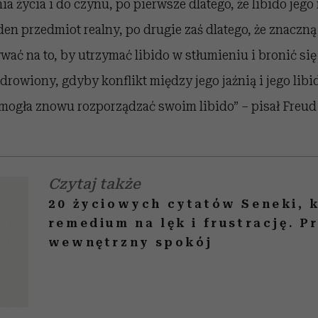
 życia i do czynu, po pierwsze dlatego, że libido jego 
en przedmiot realny, po drugie zaś dlatego, że znaczną
wać na to, by utrzymać libido w stłumieniu i bronić się
drowiony, gdyby konflikt między jego jaźnią i jego libi
 mogła znowu rozporządzać swoim libido” – pisał Freud
Czytaj także
20 życiowych cytatów Seneki, k
remedium na lęk i frustrację. P
wewnętrzny spokój