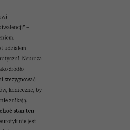
owi
iwalencji” –
eniem.
st udziałem
rotyczni. Neuroza
ako źródło
si zrezygnować
tów, konieczne, by
nie znikają.
choć stan ten
eurotyk nie jest