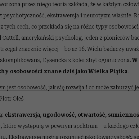
worzona przez niego teoria zakłada, że w każdym człow
: psychotyczność, ekstrawersja i neurotyzm właśnie. R
 tych cech, co przekłada się na różne typy osobowości
Cattell, amerykański psycholog, jeden z pionierów ba
rzegał znacznie więcej – bo aż 16. Wielu badaczy uważał
t skomplikowana, Eysencka z kolei zbyt ograniczona.
W 
chy osobowości znane dziś jako Wielka Piątka
.
m jest osobowość, jak się rozwija i co może zaburzyć je
iotr Oleś
ą:
ekstrawersja, ugodowość, otwartość, sumienno
ć
, które występują w pewnym spektrum – u każdego czł
u. Ekstrawersję można rozumieć jako towarzyskość, ser