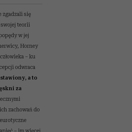
 zgadzali się
swojej teorii
popędy w jej
nerwicy, Horney
 człowieka – ku
ncepcji odwraca
stawiony, a to
ęskni za
tecznymi
oich zachowań do
neurotyczne
apięć – im więcej