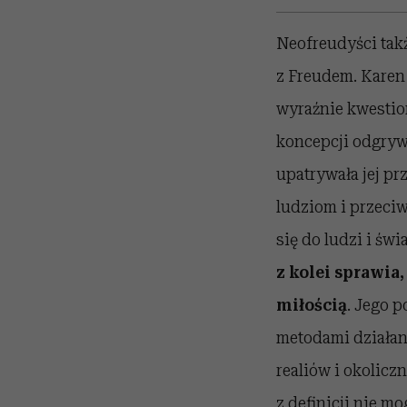
Neofreudyści takż
z Freudem. Karen 
wyraźnie kwestion
koncepcji odgryw
upatrywała jej pr
ludziom i przeciw
się do ludzi i świ
z kolei sprawia
miłością
. Jego 
metodami działani
realiów i okolicz
z definicji nie m