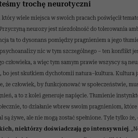
teśmy trochę neurotyczni
 który wiele miejsca w swoich pracach poświęcił temat
Przyczyną neurozy jest niezdolność do tolerowania amb
ncja ta to dysonans pomiędzy pragnieniem a jego tłumi
psychoanalizy nic w tym szczególnego – ten konflikt je
go człowieka, a więc tym samym prawie wszyscy są neu
, bo jest skutkiem dychotomii natura–kultura. Kultura j
e, że człowiek, by funkcjonować w społeczeństwie, mu
nień, a to z kolei generuje napięcie. Tłumienie instynk
ecznie, to działanie wbrew swoim pragnieniom, które 
l są żywe, ale nie mogą zostać spełnione. Tyle tylko że,
kich, niektórzy doświadczają go intensywniej
. „N