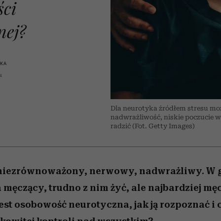
 5,
osób, które biorą na siebie za
powinien znać odpowiedź
Wiemy, gdzie go kupić
Miller s. 5, odc. 6]
sezon jesień–zima 2
mężczyzna jest mn
ści
dużo
reaktywny”
nej?
SKA
4
Dla neurotyka źródłem stresu moż
nadwrażliwość, niskie poczucie w
radzić (Fot. Getty Images)
niezrównoważony, nerwowy, nadwrażliwy. W g
męczący, trudno z nim żyć, ale najbardziej mę
est osobowość neurotyczna, jak ją rozpoznać i c