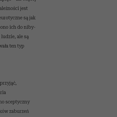
ależności jest
eurotyczne są jak
cono ich do niby-
ludzie, ale są
ała ten typ
przyjąć,
ria
no sceptyczny
dków zaburzeń