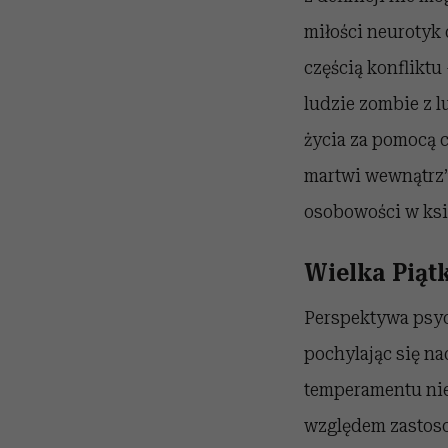
miłości neurotyk d
częścią konfliktu
ludzie zombie z l
życia za pomocą c
martwi wewnątrz” 
osobowości w ksi
Wielka Piąt
Perspektywa psych
pochylając się na
temperamentu nie
względem zastoso