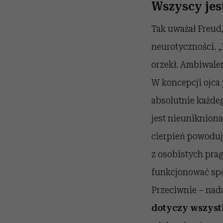
Wszyscy jes
Tak uważał Freud,
neurotyczności. „
orzekł. Ambiwale
W koncepcji ojca 
absolutnie każde
jest nieunikniona
cierpień powoduj
z osobistych prag
funkcjonować społ
Przeciwnie – nada
dotyczy wszyst