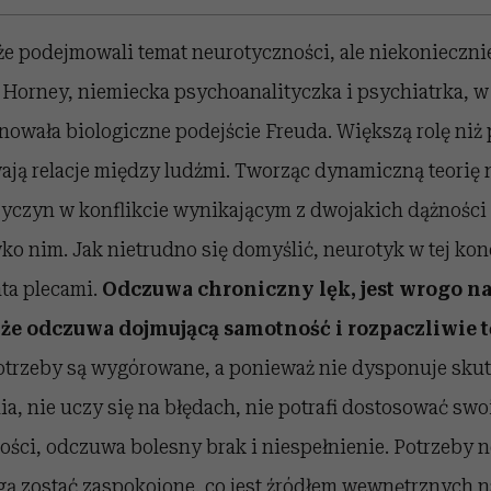
e podejmowali temat neurotyczności, ale niekoniecznie
Horney, niemiecka psychoanalityczka i psychiatrka, w 
owała biologiczne podejście Freuda. Większą rolę niż 
ają relacje między ludźmi. Tworząc dynamiczną teorię 
zyczyn w konflikcie wynikającym z dwojakich dążności
ko nim. Jak nietrudno się domyślić, neurotyk w tej ko
ata plecami.
Odczuwa chroniczny lęk, jest wrogo na
, że odczuwa dojmującą samotność i rozpaczliwie t
potrzeby są wygórowane, a ponieważ nie dysponuje sku
a, nie uczy się na błędach, nie potrafi dostosować sw
ności, odczuwa bolesny brak i niespełnienie. Potrzeby 
ogą zostać zaspokojone, co jest źródłem wewnętrznych n