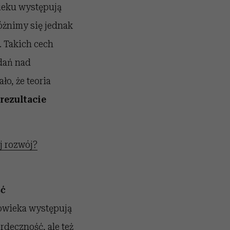
ieku występują
óżnimy się jednak
. Takich cech
dań nad
o, że teoria
rezultacie
j rozwój?
ść
owieka występują
deczność, ale też