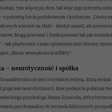
ostaje, tym więcej jej chce, tak więc jego potrzeba niez
 – z potrzebą bycia podziwianym i kochanym. „Osoby n
udowych wierzeń na Haiti – kiedyś umarli, ale przywró
zarów. Mogą pracować i funkcjonować tak jak normalni 
– tak plastycznie i mało optymistycznie Horney opisyw
ążce „Nasze wewnętrzne konflikty”.
ka – neurotyczność i spółka
oanalityczna nie jest oczywiście jedyną, którą można 
d pojęciem neurotyczności. Inne podejście pokazuje teo
mieckiego psychologa Hansa Eysencka, który był moc
wania psychoanalizy do leczenia klinicznych przypa