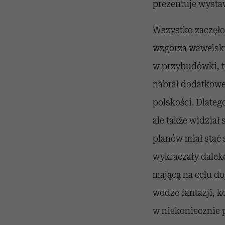
prezentuje wystaw
Wszystko zaczęło
wzgórza wawelsk
w przybudówki, t
nabrał dodatkowe
polskości. Dlate
ale także widział
planów miał stać 
wykraczały dalek
mającą na celu d
wodze fantazji, k
w niekoniecznie 