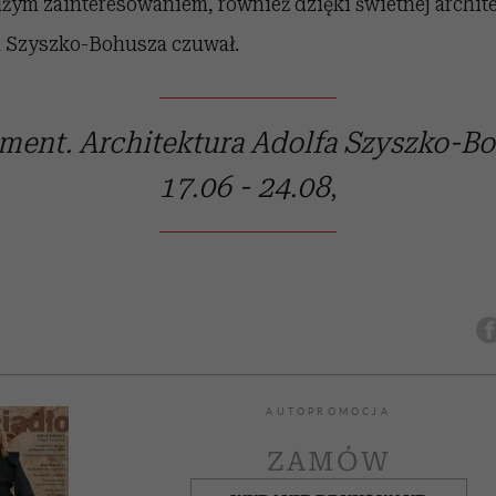
użym zainteresowaniem, również dzięki świetnej archit
h Szyszko-Bohusza czuwał.
ent. Architektura Adolfa Szyszko-Bo
17.06 - 24.08
,
AUTOPROMOCJA
ZAMÓW