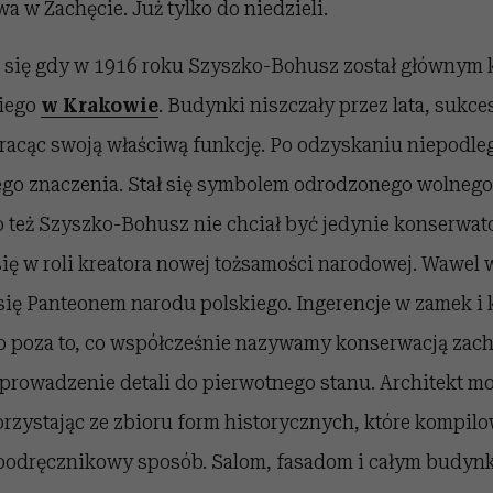
a w Zachęcie. Już tylko do niedzieli.
 się gdy w 1916 roku Szyszko-Bohusz został głównym
iego
w Krakowie
. Budynki niszczały przez lata, sukc
racąc swoją właściwą funkcję. Po odzyskaniu niepodle
go znaczenia. Stał się symbolem odrodzonego wolnego
go też Szyszko-Bohusz nie chciał być jedynie konserw
 się w roli kreatora nowej tożsamości narodowej. Wawel 
się Panteonem narodu polskiego. Ingerencje w zamek i 
o poza to, co współcześnie nazywamy konserwacją zac
oprowadzenie detali do pierwotnego stanu. Architekt m
orzystając ze zbioru form historycznych, które kompilo
podręcznikowy sposób. Salom, fasadom i całym budy