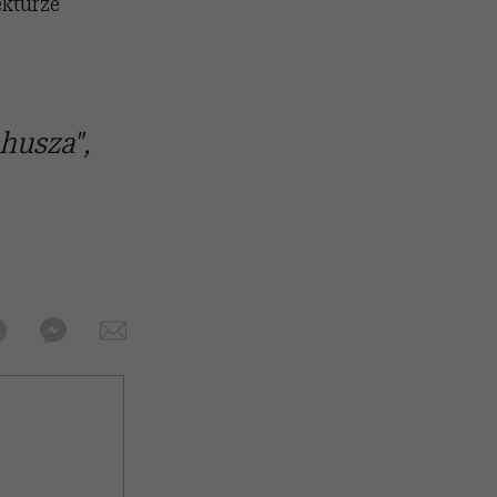
ekturze
husza",