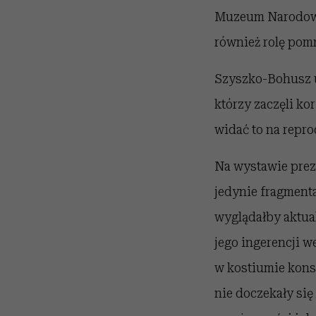
Muzeum Narodoweg
również rolę pom
Szyszko-Bohusz u
którzy zaczęli ko
widać to na repr
Na wystawie prez
jedynie fragment
wyglądałby aktual
jego ingerencji w
w kostiumie kons
nie doczekały się