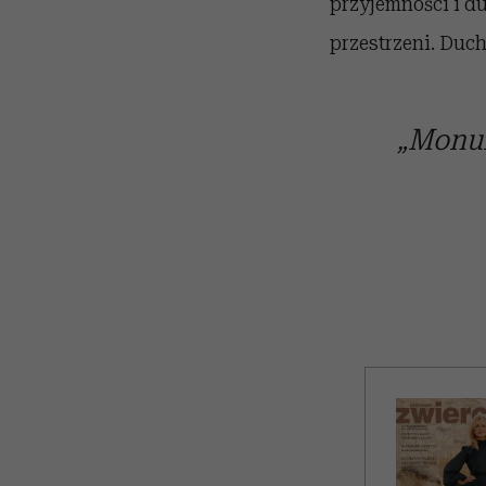
przyjemności i d
przestrzeni. Duc
„Monum