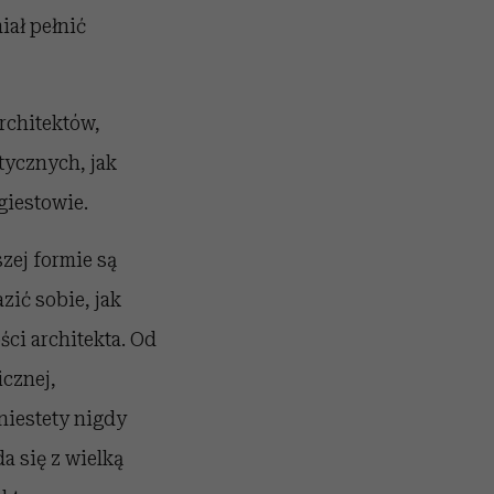
ał pełnić
rchitektów,
tycznych, jak
giestowie.
zej formie są
ić sobie, jak
ci architekta. Od
cznej,
niestety nigdy
a się z wielką