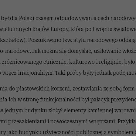
był dla Polski czasem odbudowywania cech narodowyc
wielu innych krajów Europy, która po I wojnie światowe
kształtów). Poszukiwano tzw. stylu narodowego oddają
o-narodowe. Jak można się domyślać, usiłowanie włoże
 zróżnicowanego etnicznie, kulturowo i religijnie, było
o wręcz irracjonalnym. Taki próby były jednak podejmo
nia do piastowskich korzeni, zestawiania ze sobą form
ia ich w stronę funkcjonalności był pałacyk prezydenc
w jednym budynku złożył elementy kamiennej warowni
mi przeszkleniami i nowoczesnymi wnętrzami. Przykła
ury jako budynku użyteczności publicznej z symbolem b