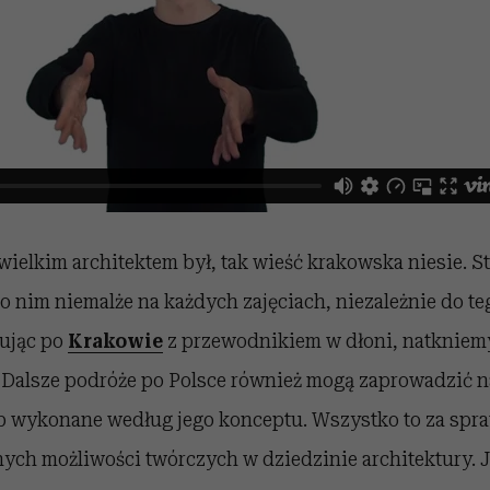
elkim architektem był, tak wieść krakowska niesie. St
 o nim niemalże na każdych zajęciach, niezależnie do teg
rując po
Krakowie
z przewodnikiem w dłoni, natkniemy
. Dalsze podróże po Polsce również mogą zaprowadzić 
ub wykonane według jego konceptu. Wszystko to za spra
nych możliwości twórczych w dziedzinie architektury. 