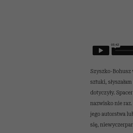
Szyszko-Bohusz wi
sztuki, słyszałam
dotyczyły. Space
nazwisko nie raz
jego autorstwa l
się, niewyczerpa