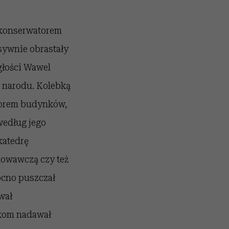
 konserwatorem
esywnie obrastały
głości Wawel
 narodu. Kolebką
atorem budynków,
według jego
katedrę
howawczą czy też
ocno puszczał
wał
nkom nadawał