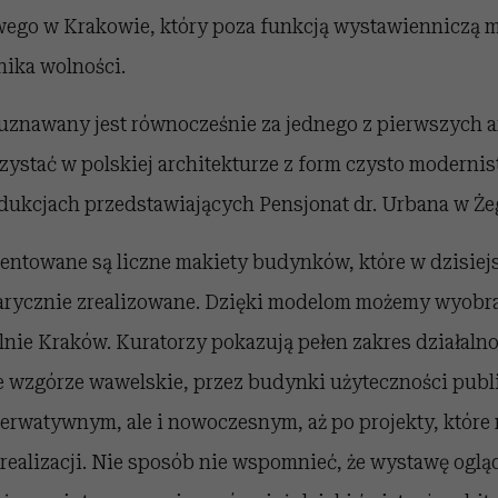
o w Krakowie, który poza funkcją wystawienniczą mi
nika wolności.
znawany jest równocześnie za jednego z pierwszych a
rzystać w polskiej architekturze z form czysto modernis
odukcjach przedstawiających Pensjonat dr. Urbana w Że
entowane są liczne makiety budynków, które w dzisiejs
arycznie zrealizowane. Dzięki modelom możemy wyobraz
nie Kraków. Kuratorzy pokazują pełen zakres działalnoś
e wzgórze wawelskie, przez budynki użyteczności publi
erwatywnym, ale i nowoczesnym, aż po projekty, które 
 realizacji. Nie sposób nie wspomnieć, że wystawę ogląd