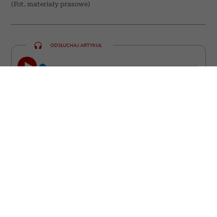
(Fot. materiały prasowe)
ODSŁUCHAJ ARTYKUŁ
00:00
09:13
Czasem wystarczy jedno przypadkowe
spotkanie, nieplanowana podróż albo
życiowy kryzys, aby wszystko, co
wydawało się skończone, nabrało
nowego sensu. Kino od lat opowiada