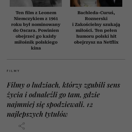
Ten film z Leonem
Bachleda-Curuś,
Niemczykiem z 1961
Roznerski
roku był nominowany
i Zakościelny szukają
do Oscara. Powinien
miłości. Ten pełen
obejrzeć go każdy
humoru polski hit
miłośnik polskiego
obejrzysz na Netflix
kina
FILMY
Filmy o ludziach, którzy zgubili sens
życia i odnaleźli go tam, gdzie
najmniej się spodziewali. 12
najlepszych tytułów