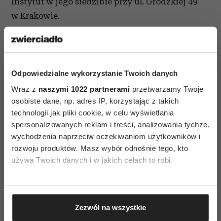
Instytut w jego siedzibie przy ul. Grodzkiej 49
w Krakowie.
Odpowiedzialne wykorzystanie Twoich danych
Wraz z
naszymi 1022 partnerami
przetwarzamy Twoje
SZTUKA WSPÓŁCZESNA
osobiste dane, np. adres IP, korzystając z takich
technologii jak pliki cookie, w celu wyświetlania
spersonalizowanych reklam i treści, analizowania tychże,
AUTOPROMOCJA
wychodzenia naprzeciw oczekiwaniom użytkowników i
rozwoju produktów. Masz wybór odnośnie tego, kto
używa Twoich danych i w jakich celach to robi.
Jeśli wyrazisz na to zgodę, chcielibyśmy również:
Gromadzić dane dotyczące Twojej lokalizacji
Zezwól na wszystkie
geograficznej z dokładnością nawet do kilku metrów
Identyfikować Twoje urządzenie, aktywnie