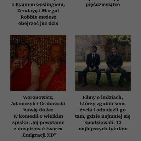
z Ryanem Goslingiem,
pięćdziesiątce
Zendayą i Margot
Robbie możesz
obejrzeć już dziś
Woronowicz,
Filmy o ludziach,
Adamczyk i Grabowski
którzy zgubili sens
bawią do łez
życia i odnaleźli go
w komedii o wielkim
tam, gdzie najmniej się
spisku. Jej powstanie
spodziewali. 12
zainspirował twórca
najlepszych tytułów
„Emigracji XD”