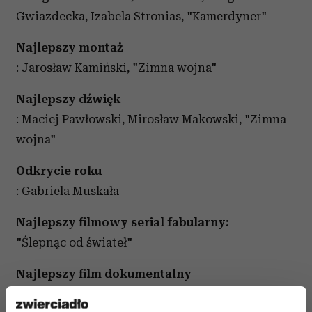
Gwiazdecka, Izabela Stronias, "Kamerdyner"
Najlepszy montaż
: Jarosław Kamiński, "Zimna wojna"
Najlepszy dźwięk
: Maciej Pawłowski, Mirosław Makowski, "Zimna
wojna"
Odkrycie roku
: Gabriela Muskała
Najlepszy filmowy serial fabularny:
"Ślepnąc od świateł"
Najlepszy film dokumentalny
: "Książę i dybuk", reż. Elwira Niewiera, Piotr