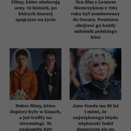
Filmy, które otwierają
Ten film z Leonem
oczy. 10 historii, po
Niemczykiem z 1961
których inaczej
roku był nominowany
spojrzysz na życie
do Oscara. Powinien
obejrzeć go każdy
miłośnik polskiego
kina
Dobre filmy, które
Jane Fonda ma 88 lat
dopiero były w kinach,
i mówi, że
a już trafiły na
największego błędu
streamingi. Te
większość ludzi
znakomite hity
dopuszcza się po