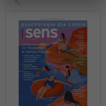
dane są przetwarzane oraz ustaw własne preferencje w
sekcji szczegółów
. W Deklaracji plików cookie możesz
zmienić lub wycofać swoją zgodę w dowolnej chwili.
AUTOPROMOCJA
Wykorzystujemy pliki cookie do spersonalizowania treści
i reklam, aby oferować funkcje społecznościowe i
analizować ruch w naszej witrynie. Informacje o tym, jak
korzystasz z naszej witryny, udostępniamy partnerom
społecznościowym, reklamowym i analitycznym.
Partnerzy mogą połączyć te informacje z innymi danymi
otrzymanymi od Ciebie lub uzyskanymi podczas
korzystania z ich usług.