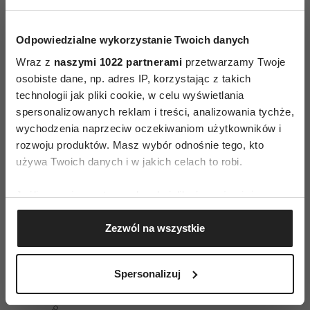
Rosołowski
Najlepsza scenografia
Odpowiedzialne wykorzystanie Twoich danych
: Zbigniew Dalecki, Paweł Jarzębski,
Wraz z
naszymi 1022 partnerami
przetwarzamy Twoje
"Kamerdyner"
osobiste dane, np. adres IP, korzystając z takich
technologii jak pliki cookie, w celu wyświetlania
Najlepsza muzyka
spersonalizowanych reklam i treści, analizowania tychże,
: Mikołaj Trzaska, "Kler"
wychodzenia naprzeciw oczekiwaniom użytkowników i
rozwoju produktów. Masz wybór odnośnie tego, kto
Najlepsze zdjęcia
używa Twoich danych i w jakich celach to robi.
: Łukasz Żal. "Zimna wojna"
Jeśli wyrazisz na to zgodę, chcielibyśmy również:
Najlepszy film europejski
Gromadzić dane dotyczące Twojej lokalizacji
: "Trzy billboardy za Ebbing, Missouri", reż.
Zezwól na wszystkie
geograficznej z dokładnością nawet do kilku metrów
Martin McDonagh
Identyfikować Twoje urządzenie, aktywnie
analizując charakteryzującego je zbiory danych
Spersonalizuj
(fingerprinting, czyli wirtualny odcisk palca)
Dowiedz się więcej odnośnie tego, jak Twoje osobiste