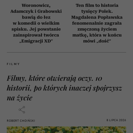
Woronowicz,
Ten film to historia
Adamczyk i Grabowski
tysięcy Polek.
bawią do łez
Magdalena Popławska
w komedii o wielkim
fenomenalnie zagrała
spisku. Jej powstanie
zmęczoną życiem
zainspirował twórca
matkę, która w końcu
„Emigracji XD”
mówi „dość”
FILMY
Filmy, które otwierają oczy. 10
historii, po których inaczej spojrzysz
na życie
8 LIPCA 2026
ROBERT CHOIŃSKI