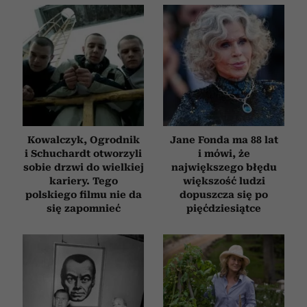
analizować ruch w naszej witrynie. Informacje o tym, jak
korzystasz z naszej witryny, udostępniamy partnerom
społecznościowym, reklamowym i analitycznym.
Partnerzy mogą połączyć te informacje z innymi danymi
otrzymanymi od Ciebie lub uzyskanymi podczas
korzystania z ich usług.
Kowalczyk, Ogrodnik
Jane Fonda ma 88 lat
i Schuchardt otworzyli
i mówi, że
sobie drzwi do wielkiej
największego błędu
kariery. Tego
większość ludzi
polskiego filmu nie da
dopuszcza się po
się zapomnieć
pięćdziesiątce