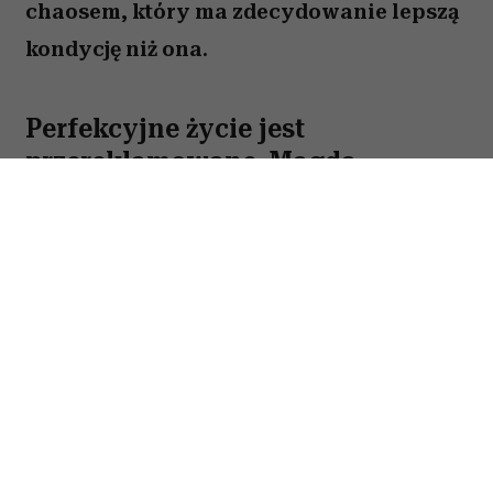
chaosem, który ma zdecydowanie lepszą
kondycję niż ona.
Perfekcyjne życie jest
przereklamowane. Magda
Popławska zachwyca w nowym
filmie o tym, jak żyć, żeby nie
zwariować
Praca, dzieci, partner, rodzice, niekończące się
listy zadań i cudze potrzeby, które zawsze
wydają się pilniejsze od własnych.
W tej
codzienności łatwo zapomnieć o sobie.
Anka,
bohaterka nowej polskiej komedii, zna smak
takiego życia, bo od dawna funkcjonuje w trybie