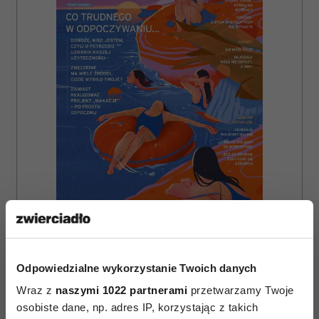
ZAMÓW
WYDANIE DRUKOWANE
Odpowiedzialne wykorzystanie Twoich danych
E-WYDANIE
Wraz z
naszymi 1022 partnerami
przetwarzamy Twoje
osobiste dane, np. adres IP, korzystając z takich