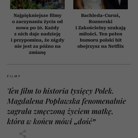
Najpiękniejsze filmy
Bachleda-Curuś,
o zaczynaniu życia od
Roznerski
nowa po 50. Każdy
i Zakościelny szukają
z nich daje nadzieję
miłości. Ten pełen
i przypomina, że nigdy
humoru polski hit
nie jest za późno na
obejrzysz na Netflix
zmianę
FILMY
Ten film to historia tysięcy Polek.
Magdalena Popławska fenomenalnie
zagrała zmęczoną życiem matkę,
która w końcu mówi „dość”