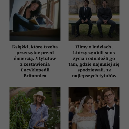
analizować ruch w naszej witrynie. Informacje o tym, jak
korzystasz z naszej witryny, udostępniamy partnerom
społecznościowym, reklamowym i analitycznym.
Partnerzy mogą połączyć te informacje z innymi danymi
otrzymanymi od Ciebie lub uzyskanymi podczas
korzystania z ich usług.
Książki, które trzeba
Filmy o ludziach,
przeczytać przed
którzy zgubili sens
śmiercią. 5 tytułów
życia i odnaleźli go
z zestawienia
tam, gdzie najmniej się
Encyklopedii
spodziewali. 12
Britannica
najlepszych tytułów