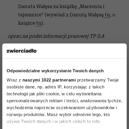
Danuta Wałęsa za książkę „Marzenia i
tajemnice” (wywiad z Danutą Wałęsą
tu
, o
książce
tu
).
oprac.na podst.informacji prasowej TP S.A
Odpowiedzialne wykorzystanie Twoich danych
Wraz z
naszymi 1022 partnerami
przetwarzamy Twoje
osobiste dane, np. adres IP, korzystając z takich
technologii jak pliki cookie, w celu wyświetlania
spersonalizowanych reklam i treści, analizowania tychże,
wychodzenia naprzeciw oczekiwaniom użytkowników i
rozwoju produktów. Masz wybór odnośnie tego, kto
używa Twoich danych i w jakich celach to robi.