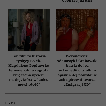
obejrzeć już dziś
Ten film to historia
Woronowicz,
tysięcy Polek.
Adamczyk i Grabowski
Magdalena Popławska
bawią do łez
fenomenalnie zagrała
w komedii o wielkim
zmęczoną życiem
spisku. Jej powstanie
matkę, która w końcu
zainspirował twórca
mówi „dość”
„Emigracji XD”
FILMY