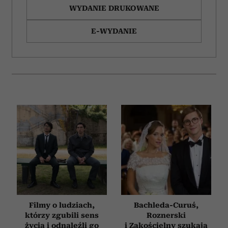
korzystania z ich usług.
WYDANIE DRUKOWANE
E-WYDANIE
Filmy o ludziach,
Bachleda-Curuś,
którzy zgubili sens
Roznerski
życia i odnaleźli go
i Zakościelny szukają