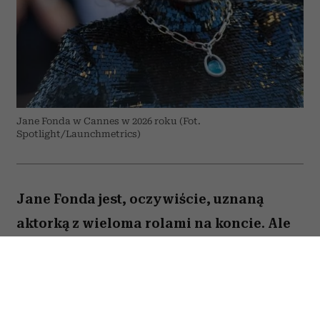
Jane Fonda w Cannes w 2026 roku (Fot.
Spotlight/Launchmetrics)
Jane Fonda jest, oczywiście, uznaną
aktorką z wieloma rolami na koncie. Ale
to też osoba, która – jak być może
pamiętają ci, którzy dbali o swoją
sylwetkę już w latach 90. – stała się