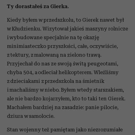
Ty dorastałeś za Gierka.
Kiedy byłem w przedszkolu, to Gierek nawet był
w Kłudzienku. Wizytował jakieś maszyny rolnicze
i wybudowane specjalnie na tę okazję
minimiasteczko przyszłości, całe, oczywiście,
z tektury, z malowaną na zielono trawą.
Przyjechał do nas ze swoją świtą peugeotami,
chyba 504, a odleciał helikopterem. Wleźliśmy
z dzieciakami z przedszkola na śmietnik
i machaliśmy w niebo. Byłem wtedy starszakiem,
ale nie bardzo kojarzyłem, kto to taki ten Gierek.
Machałem bardziej na zasadzie: panie pilocie,
dziura w samolocie.
Stan wojenny też pamiętam jako niezrozumiałe