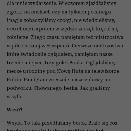
dla mnie wydarzenie. Wieczorem zjeżdżaliśmy
z górki na miskach czy na tyłkach po śniegu
i nagle zobaczyliśmy czołgi, nie wiedzieliśmy,
o co chodzi, a potem wszędzie zaczęli kręcić się
żołnierze. Z tego czasu pamiętam też mistrzostwa
w piłce nożnej w Hiszpanii. Pierwsze mistrzostwa,
które świadomie oglądałem, pamiętam nasze
trzecie miejsce, trzy gole i Bońka. Oglądaliśmy
mecze u rodziny pod Nową Hutą na telewizorze
Rubin. Pamiętam wreszcie nasze zabawy na
podwórku. Chowanego, berka. Jak graliśmy
w syfa.
W co?!
W syfa. To taki przedłużany berek. Brało się coś