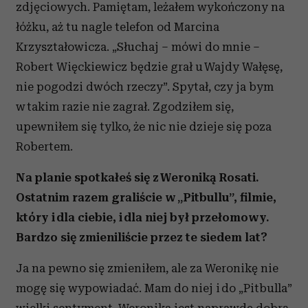
zdjęciowych. Pamiętam, leżałem wykończony na
łóżku, aż tu nagle telefon od Marcina
Krzyształowicza. „Słuchaj – mówi do mnie –
Robert Więckiewicz będzie grał u Wajdy Wałęsę,
nie pogodzi dwóch rzeczy”. Spytał, czy ja bym
w takim razie nie zagrał. Zgodziłem się,
upewniłem się tylko, że nic nie dzieje się poza
Robertem.
Na planie spotkałeś się z Weroniką Rosati.
Ostatnim razem graliście w „Pitbullu”, filmie,
który i dla ciebie, i dla niej był przełomowy.
Bardzo się zmieniliście przez te siedem lat?
Ja na pewno się zmieniłem, ale za Weronikę nie
mogę się wypowiadać. Mam do niej i do „Pitbulla”
wielki sentyment. Weronika jest naprawdę dobrą