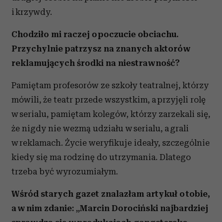
i krzywdy.
Partnerzy mogą połączyć te informacje z innymi danymi
otrzymanymi od Ciebie lub uzyskanymi podczas
Chodziło mi raczej o poczucie obciachu.
korzystania z ich usług.
Przychylnie patrzysz na znanych aktorów
reklamujących środki na niestrawność?
Pamiętam profesorów ze szkoły teatralnej, którzy
mówili, że teatr przede wszystkim, a przyjęli rolę
w serialu, pamiętam kolegów, którzy zarzekali się,
że nigdy nie wezmą udziału w serialu, a grali
w reklamach. Życie weryfikuje ideały, szczególnie
kiedy się ma rodzinę do utrzymania. Dlatego
trzeba być wyrozumiałym.
Wśród starych gazet znalazłam artykuł o tobie,
a w nim zdanie: „Marcin Dorociński najbardziej