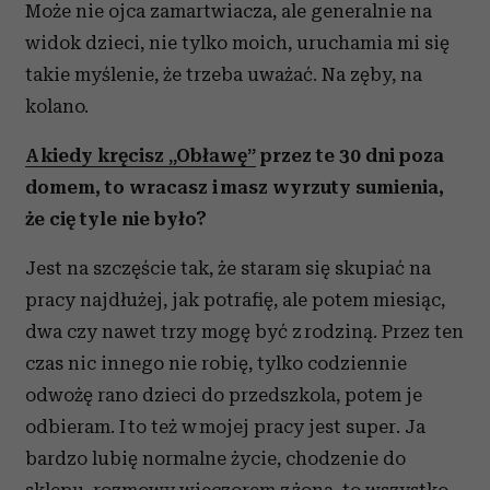
Może nie ojca zamartwiacza, ale generalnie na
widok dzieci, nie tylko moich, uruchamia mi się
takie myślenie, że trzeba uważać. Na zęby, na
kolano.
A kiedy kręcisz „Obławę”
przez te 30 dni poza
domem, to wracasz i masz wyrzuty sumienia,
że cię tyle nie było?
Jest na szczęście tak, że staram się skupiać na
pracy najdłużej, jak potrafię, ale potem miesiąc,
dwa czy nawet trzy mogę być z rodziną. Przez ten
czas nic innego nie robię, tylko codziennie
odwożę rano dzieci do przedszkola, potem je
odbieram. I to też w mojej pracy jest super. Ja
bardzo lubię normalne życie, chodzenie do
sklepu, rozmowy wieczorem z żoną, to wszystko