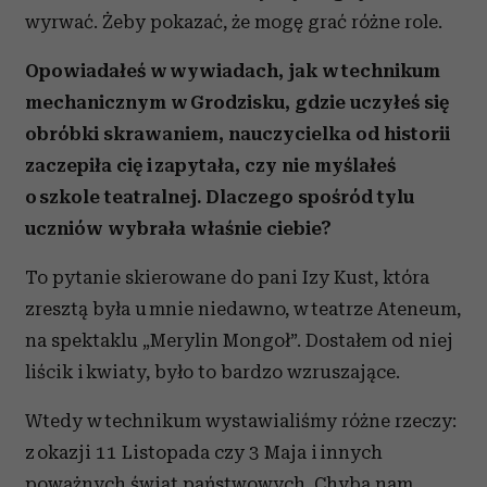
wyrwać. Żeby pokazać, że mogę grać różne role.
Opowiadałeś w wywiadach, jak w technikum
mechanicznym w Grodzisku, gdzie uczyłeś się
obróbki skrawaniem, nauczycielka od historii
zaczepiła cię i zapytała, czy nie myślałeś
o szkole teatralnej. Dlaczego spośród tylu
uczniów wybrała właśnie ciebie?
To pytanie skierowane do pani Izy Kust, która
zresztą była u mnie niedawno, w teatrze Ateneum,
na spektaklu „Merylin Mongoł”. Dostałem od niej
liścik i kwiaty, było to bardzo wzruszające.
Wtedy w technikum wystawialiśmy różne rzeczy:
z okazji 11 Listopada czy 3 Maja i innych
poważnych świąt państwowych. Chyba nam