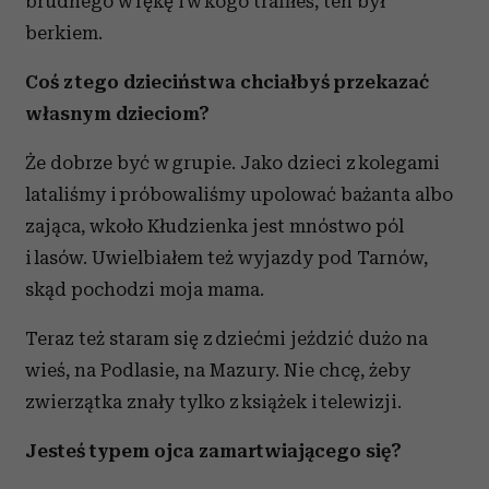
brudnego w rękę i w kogo trafiłeś, ten był
berkiem.
Coś z tego dzieciństwa chciałbyś przekazać
własnym dzieciom?
Że dobrze być w grupie. Jako dzieci z kolegami
lataliśmy i próbowaliśmy upolować bażanta albo
zająca, wkoło Kłudzienka jest mnóstwo pól
i lasów. Uwielbiałem też wyjazdy pod Tarnów,
skąd pochodzi moja mama.
Teraz też staram się z dziećmi jeździć dużo na
wieś, na Podlasie, na Mazury. Nie chcę, żeby
zwierzątka znały tylko z książek i telewizji.
Jesteś typem ojca zamartwiającego się?