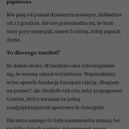
papierosa.
Nie palę od ponad dziesięciu miesięcy, dokładnie
od 13 grudnia. Ale nie przeszkadza mi, że ktoś
inny przy mnie pali, nawet to lubię, lubię zapach
dymu.
To dlaczego rzuciłeś?
Bo dałem słowo. W zeszłym roku zobowiązałem
się, że wezmę udział w triatlonie. Wspieraliśmy
w ten sposób fundację Synapsis i akcję „Biegiem
na pomoc”, ale chodziło też o to, żeby propagować
triatlon, który uważam za jedną
z najpiękniejszych sportowych dyscyplin.
Dla mnie samego to była niesamowita szansa, bo
po kilku latach zastoju, intensywnej pracy,