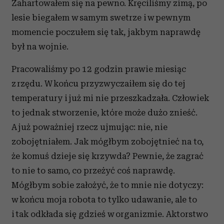
Zahartowałem się na pewno. Kręciliśmy zimą, po
lesie biegałem w samym swetrze i w pewnym
momencie poczułem się tak, jakbym naprawdę
był na wojnie.
Pracowaliśmy po 12 godzin prawie miesiąc
z rzędu. W końcu przyzwyczaiłem się do tej
temperatury i już mi nie przeszkadzała. Człowiek
to jednak stworzenie, które może dużo znieść.
A już poważniej rzecz ujmując: nie, nie
zobojętniałem. Jak mógłbym zobojętnieć na to,
że komuś dzieje się krzywda? Pewnie, że zagrać
to nie to samo, co przeżyć coś naprawdę.
Mógłbym sobie założyć, że to mnie nie dotyczy:
w końcu moja robota to tylko udawanie, ale to
i tak odkłada się gdzieś w organizmie. Aktorstwo