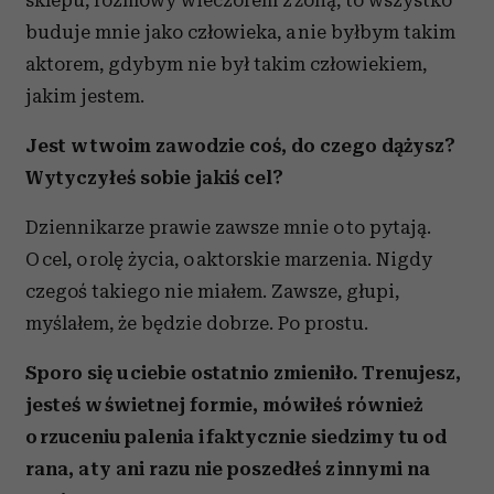
buduje mnie jako człowieka, a nie byłbym takim
aktorem, gdybym nie był takim człowiekiem,
jakim jestem.
Jest w twoim zawodzie coś, do czego dążysz?
Wytyczyłeś sobie jakiś cel?
Dziennikarze prawie zawsze mnie o to pytają.
O cel, o rolę życia, o aktorskie marzenia. Nigdy
czegoś takiego nie miałem. Zawsze, głupi,
myślałem, że będzie dobrze. Po prostu.
Sporo się u ciebie ostatnio zmieniło. Trenujesz,
jesteś w świetnej formie, mówiłeś również
o rzuceniu palenia i faktycznie siedzimy tu od
rana, a ty ani razu nie poszedłeś z innymi na