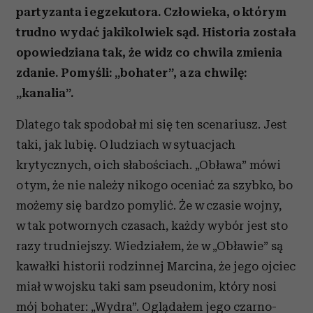
partyzanta i egzekutora. Człowieka, o którym
trudno wydać jakikolwiek sąd. Historia została
opowiedziana tak, że widz co chwila zmienia
zdanie. Pomyśli: „bohater”, a za chwilę:
„kanalia”.
Dlatego tak spodobał mi się ten scenariusz. Jest
taki, jak lubię. O ludziach w sytuacjach
krytycznych, o ich słabościach. „Obława” mówi
o tym, że nie należy nikogo oceniać za szybko, bo
możemy się bardzo pomylić. Że w czasie wojny,
w tak potwornych czasach, każdy wybór jest sto
razy trudniejszy. Wiedziałem, że w „Obławie” są
kawałki historii rodzinnej Marcina, że jego ojciec
miał w wojsku taki sam pseudonim, który nosi
mój bohater: „Wydra”. Oglądałem jego czarno-