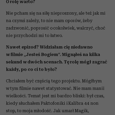
O rolę warto?
Nie pcham się na siłę nieproszony, ale też jak mi
na czymś zależy, to nie mam oporów, żeby
zadzwonić, poprosić o cokolwiek, walczyć, choć
nie przychodzi mi to łatwo.
Nawet epizod? Widziałam cię niedawno
w filmie „Jesteś Bogiem”. Mignąłeś na kilka
sekund w dwóch scenach. Tę rolę mógł zagrać
każdy, po co ci to było?
Chciałem być częścią tego projektu. Mógłbym
w tym filmie nawet statystować. Nie mam manii
wielkości. Temat jest mi bardzo bliski: był czas,
kiedy słuchałem Paktofoniki i Kalibra 44 non
stop, to moja młodość. Jak umarł Magik,