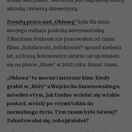
aktorką i świetną dziewczyną.
Zresztą praca nad „Obławą”
była dla mnie
swojego rodzaju podróżą sentymentalną.
Z Maćkiem Stuhrem nie pracowałem od czasu
filmu „Solidarność, Solidarność” sprzed siedmiu
lat, a z Sonią Bohosiewicz ostatni raz spotkałem
się na planie „Show” w 2002 roku. Szmat czasu.
„Obława” to mocne i mroczne kino. Kiedy
grałeś w „Róży” u Wojciecha Smarzowskiego,
mówiłeś o tym, jak trudno wcielać się w takie
postaci, wrócić po czymś takim do
normalnego życia. Tym razem było łatwiej?
Zahartowałeś się, zobojętniałeś?