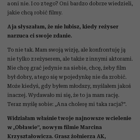
a oni nie. I co z tego? Oni bardzo dobrze wiedzieli,
jakie chcą robić filmy.
A ja słyszałam, że nie lubisz, kiedy reżyser
narzuca ci swoje zdanie.
To nie tak. Mam swoją wizję, ale konfrontuję ją
nie tylko z reżyserem, ale także z innymi aktorami.
Nie chcę grać jedynie na siebie, chcę, żeby film
był dobry, a tego się w pojedynkę nie da zrobić.
Może kiedyś, gdy byłem młodszy, myślałem jakoś
inaczej. Wydawało mi się, że to ja mam rację.
Teraz myślę sobie: „A na cholerę mi taka racja?”.
Widziałam właśnie twoje najnowsze wcielenie
w „Obławie”, nowym filmie Marcina
Krzyształowicza. Grasz żołnierza AK,