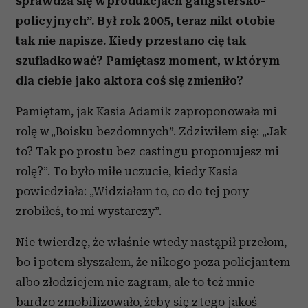
sprawdza się w produkcjach gangstersko-
policyjnych”. Był rok 2005, teraz nikt o tobie
tak nie napisze. Kiedy przestano cię tak
szufladkować? Pamiętasz moment, w którym
dla ciebie jako aktora coś się zmieniło?
Pamiętam, jak Kasia Adamik zaproponowała mi
rolę w „Boisku bezdomnych”. Zdziwiłem się: „Jak
to? Tak po prostu bez castingu proponujesz mi
rolę?”. To było miłe uczucie, kiedy Kasia
powiedziała: „Widziałam to, co do tej pory
zrobiłeś, to mi wystarczy”.
Nie twierdzę, że właśnie wtedy nastąpił przełom,
bo i potem słyszałem, że nikogo poza policjantem
albo złodziejem nie zagram, ale to też mnie
bardzo zmobilizowało, żeby się z tego jakoś