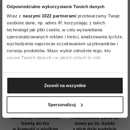
Odpowiedzialne wykorzystanie Twoich danych
E-WYDANIE
Wraz z
naszymi 1022 partnerami
przetwarzamy Twoje
osobiste dane, np. adres IP, korzystając z takich
technologii jak pliki cookie, w celu wyświetlania
spersonalizowanych reklam i treści, analizowania tychże,
wychodzenia naprzeciw oczekiwaniom użytkowników i
rozwoju produktów. Masz wybór odnośnie tego, kto
używa Twoich danych i w jakich celach to robi.
Jeśli wyrazisz na to zgodę, chcielibyśmy również:
Gromadzić dane dotyczące Twojej lokalizacji
Zezwól na wszystkie
geograficznej z dokładnością nawet do kilku metrów
Identyfikować Twoje urządzenie, aktywnie
analizując charakteryzującego je zbiory danych
Spersonalizuj
(fingerprinting, czyli wirtualny odcisk palca)
Woronowicz,
Najpiękniejsze filmy
Dowiedz się więcej odnośnie tego, jak Twoje osobiste
Adamczyk i Grabowski
o zaczynaniu życia od
dane są przetwarzane oraz ustaw własne preferencje w
bawią do łez
nowa po 50. Każdy
w komedii o wielkim
z nich daje nadzieję
sekcji szczegółów
. W Deklaracji plików cookie możesz