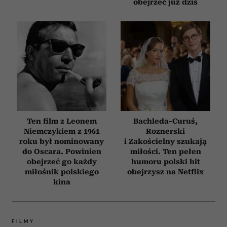
obejrzeć już dziś
Ten film z Leonem
Bachleda-Curuś,
Niemczykiem z 1961
Roznerski
roku był nominowany
i Zakościelny szukają
do Oscara. Powinien
miłości. Ten pełen
obejrzeć go każdy
humoru polski hit
miłośnik polskiego
obejrzysz na Netflix
kina
FILMY