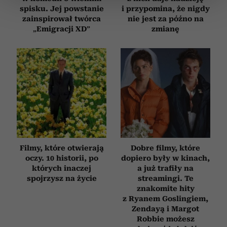
spisku. Jej powstanie
i przypomina, że nigdy
zmienić lub wycofać swoją zgodę w dowolnej chwili.
zainspirował twórca
nie jest za późno na
„Emigracji XD”
zmianę
Wykorzystujemy pliki cookie do spersonalizowania treści
i reklam, aby oferować funkcje społecznościowe i
analizować ruch w naszej witrynie. Informacje o tym, jak
korzystasz z naszej witryny, udostępniamy partnerom
społecznościowym, reklamowym i analitycznym.
Partnerzy mogą połączyć te informacje z innymi danymi
otrzymanymi od Ciebie lub uzyskanymi podczas
korzystania z ich usług.
Filmy, które otwierają
Dobre filmy, które
oczy. 10 historii, po
dopiero były w kinach,
których inaczej
a już trafiły na
spojrzysz na życie
streamingi. Te
znakomite hity
z Ryanem Goslingiem,
Zendayą i Margot
Robbie możesz