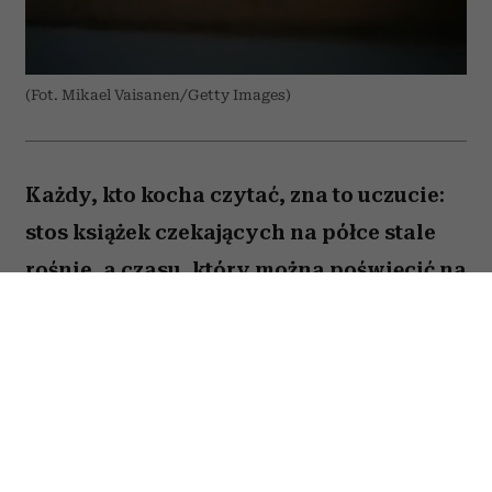
(Fot. Mikael Vaisanen/Getty Images)
Każdy, kto kocha czytać, zna to uczucie:
stos książek czekających na półce stale
rośnie, a czasu, który można poświęcić na
lekturę, ubywa. A przecież obok głośnych
nowości i sezonowych bestsellerów są
jeszcze te tytuły, które od lat wracają w
kolejnych zestawieniach
najważniejszych książek świata. Po które