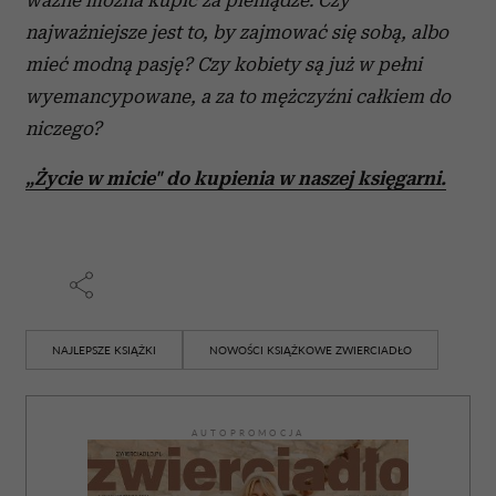
ważne można kupić za pieniądze. Czy
najważniejsze jest to, by zajmować się sobą, albo
mieć modną pasję? Czy kobiety są już w pełni
wyemancypowane, a za to mężczyźni całkiem do
niczego?
„Życie w micie" do kupienia w nasz
ej księgarni.
NAJLEPSZE KSIĄŻKI
NOWOŚCI KSIĄŻKOWE ZWIERCIADŁO
AUTOPROMOCJA