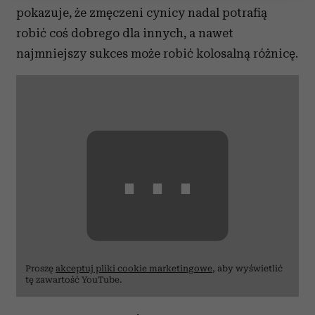
Wykorzystujemy pliki cookie do spersonalizowania treści
pokazuje, że zmęczeni cynicy nadal potrafią
i reklam, aby oferować funkcje społecznościowe i
robić coś dobrego dla innych, a nawet
analizować ruch w naszej witrynie. Informacje o tym, jak
najmniejszy sukces może robić kolosalną różnicę.
korzystasz z naszej witryny, udostępniamy partnerom
społecznościowym, reklamowym i analitycznym.
Partnerzy mogą połączyć te informacje z innymi danymi
otrzymanymi od Ciebie lub uzyskanymi podczas
korzystania z ich usług.
⋯
Proszę
akceptuj pliki cookie marketingowe
, aby wyświetlić
tę zawartość YouTube.