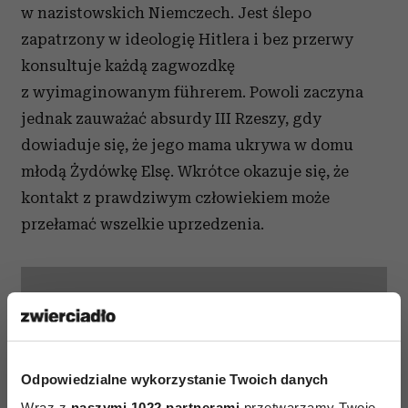
w nazistowskich Niemczech. Jest ślepo
zapatrzony w ideologię Hitlera i bez przerwy
konsultuje każdą zagwozdkę
z wyimaginowanym führerem. Powoli zaczyna
jednak zauważać absurdy III Rzeszy, gdy
dowiaduje się, że jego mama ukrywa w domu
młodą Żydówkę Elsę. Wkrótce okazuje się, że
kontakt z prawdziwym człowiekiem może
przełamać wszelkie uprzedzenia.
Odpowiedzialne wykorzystanie Twoich danych
Wraz z
naszymi 1022 partnerami
przetwarzamy Twoje