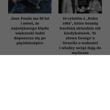
Jane Fonda ma 88 lat
10 cytatów z „Roku
i mówi, że
1984”, które brzmią
największego błędu
bardziej aktualnie niż
większość ludzi
kiedykolwiek. Te
dopuszcza się po
słowa George’a
pięćdziesiątce
Orwella o wolności
i władzy wciąż dają do
myślenia