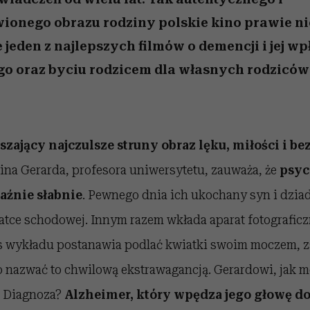
ionego obrazu rodziny polskie kino prawie ni
 jeden z najlepszych filmów o demencji i jej w
go oraz byciu rodzicem dla własnych rodziców
szający najczulsze struny obraz lęku, miłości i b
zina Gerarda, profesora uniwersytetu, zauważa, że
psyc
źnie słabnie
. Pewnego dnia ich ukochany syn i dzia
atce schodowej. Innym razem wkłada aparat fotografic
as wykładu postanawia podlać kwiatki swoim moczem,
 nazwać to chwilową ekstrawagancją. Gerardowi, jak m
. Diagnoza?
Alzheimer, który wpędza jego głowę do