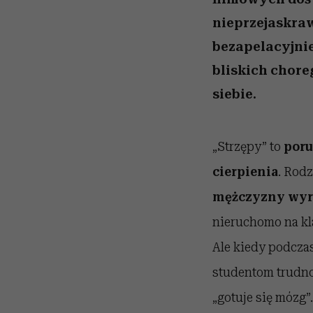
nieprzejaskraw
bezapelacyjnie
bliskich chore
siebie.
„Strzępy” to
poru
cierpienia
. Rod
mężczyzny wyra
nieruchomo na kl
Ale kiedy podcz
studentom trudno
„gotuje się mózg”