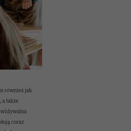
je również jak
, a także
zewidywalna
łują coraz