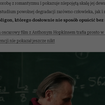
orobę z romantyzmu i pokazuje niepojętą skalę jej dewa
studium powolnej degradacji zarówno człowieka, jak i 
ligon, którego dosłownie nie sposób opuścić be
 oscarowy film z Anthonym Hopkinsem trafia prosto w 
ncji nie pokazał jeszcze nikt