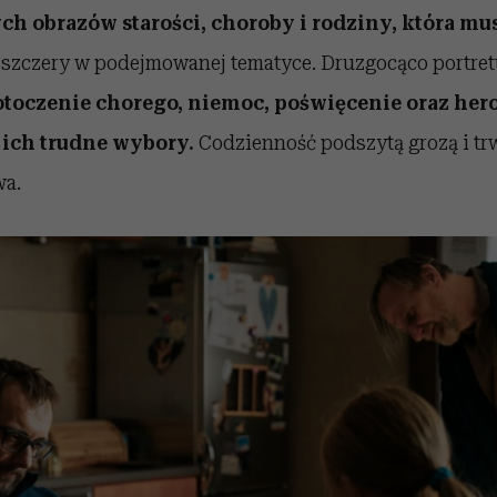
ych obrazów
starości, choroby i rodziny, która mus
i szczery w podejmowanej tematyce. Druzgocąco portre
otoczenie chorego, niemoc, poświęcenie oraz her
ich trudne wybory.
Codzienność podszytą grozą i t
wa.