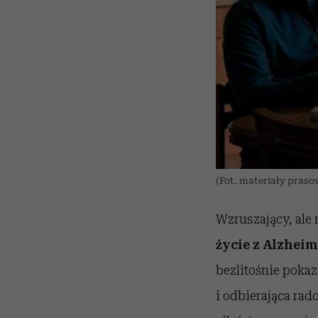
(Fot. materiały praso
Wzruszający, ale 
życie z Alzheim
bezlitośnie poka
i odbierająca rad