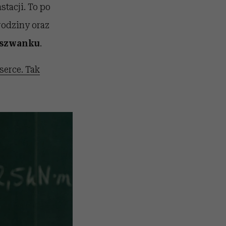
stacji. To po
rodziny oraz
z szwanku
.
serce. Tak