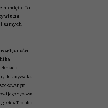
e pamięta. To
pływie na
 i samych
ezwzględności
hika
dek siada
zny do zmywarki.
 zszokowanym
ówi jego synowa,
 grobu.
Ten film