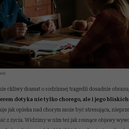
we)
nie ckliwy dramat o rodzinnej tragedii dosadnie obrazu
erem dotyka nie tylko chorego, ale i jego bliskich
zuje jak opieka nad chorym może być stresująca, niepr
ość z życia. Widzimy w nim też jak rosnące objawy wywo