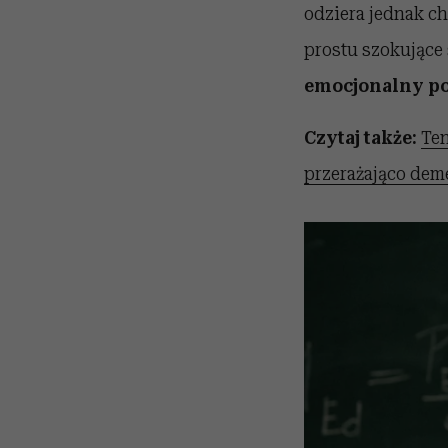
odziera jednak ch
prostu szokujące 
emocjonalny po
Czytaj także:
Ten
przerażająco deme