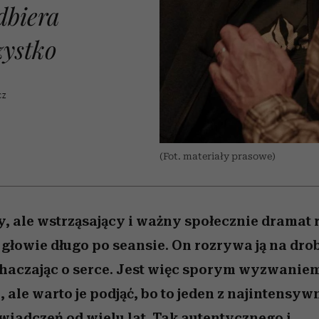
 5,
osób, które biorą na siebie za
powinien znać odpowiedź
Wiemy, gdzie go kupić
Miller s. 5, odc. 6]
sezon jesień–zima 2
mężczyzna jest mn
dbiera
dużo
reaktywny”
zystko
CZ
(Fot. materiały prasowe)
, ale wstrząsający i ważny społecznie dramat 
w głowie długo po seansie. On rozrywa ją na dro
haczając o serce. Jest więc sporym wyzwanie
ale warto je podjąć, bo to jeden z najintensyw
iadczeń od wielu lat. Tak autentycznego i