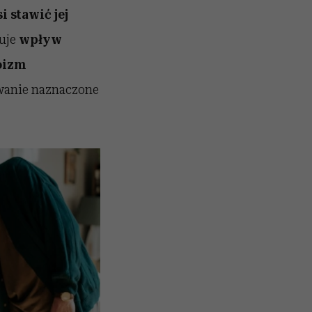
i stawić jej
tuje
wpływ
oizm
rwanie naznaczone