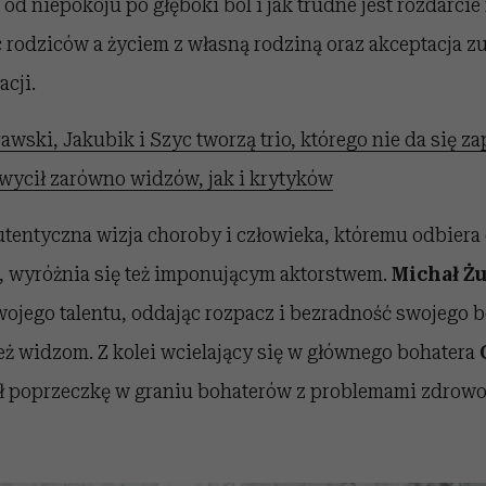
, od niepokoju po głęboki ból i jak trudne jest rozdarci
rodziców a życiem z własną rodziną oraz akceptacja z
cji.
awski, Jakubik i Szyc tworzą trio, którego nie da się z
hwycił zarówno widzów, jak i krytyków
utentyczna wizja choroby i człowieka, któremu odbiera
ą, wyróżnia się też imponującym aktorstwem.
Michał Ż
wojego talentu, oddając rozpacz i bezradność swojego b
eż widzom. Z kolei wcielający się w głównego bohatera
 poprzeczkę w graniu bohaterów z problemami zdrow