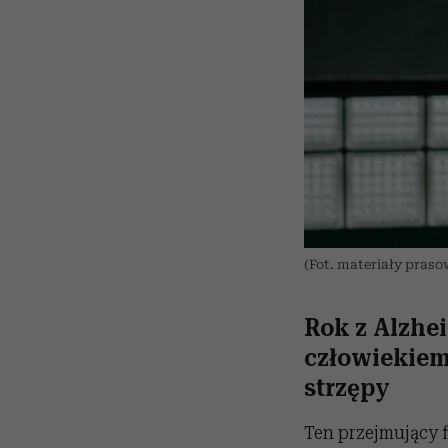
(Fot. materiały praso
Rok z Alzhei
człowiekiem 
strzępy
Ten przejmujący f