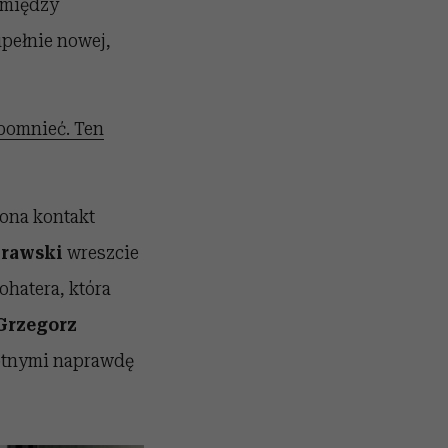
e między
upełnie nowej,
apomnieć. Ten
 ona kontakt
urawski
wreszcie
ohatera, która
Grzegorz
otnymi naprawdę