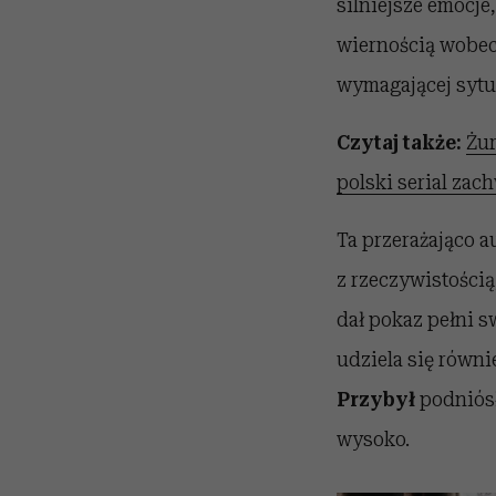
silniejsze emocje
wiernością wobec 
wymagającej sytua
Czytaj także:
Żur
polski serial zac
Ta przerażająco a
z rzeczywistości
dał pokaz pełni s
udziela się równi
Przybył
podniósł
wysoko.