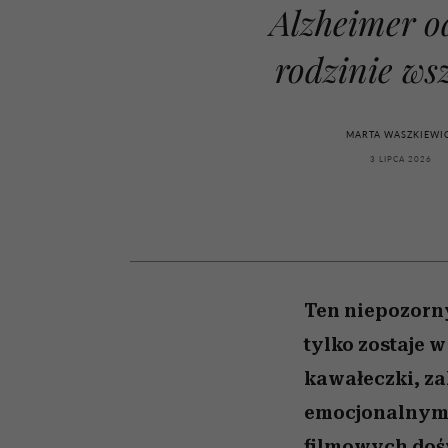
kawę z Kasią Miller”, s.
rachunek sumienia
modelowania
weterynarz”
Alzheimer o
odc. 7]
rodzinie ws
MARTA WASZKIEWI
3 LIPCA 2026
Ten niepozorny
tylko zostaje 
kawałeczki, za
emocjonalnym, 
filmowych dośw