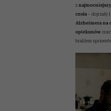
z
najmocniejsz
czoła
– dojrzały 
Alzheimera na 
opiekunów
oraz
brakiem sprawst