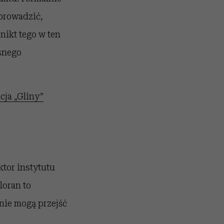
yprowadzić,
nikt tego w ten
asnego
cja „Gliny”
tor instytutu
oran to
nie mogą przejść