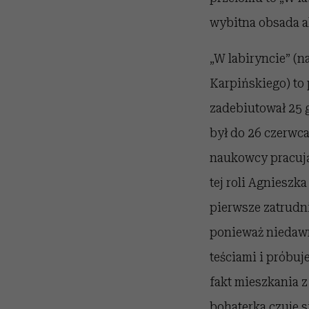
wybitna obsada ak
„W labiryncie” (n
Karpińskiego) to 
zadebiutował 25 g
był do 26 czerwc
naukowcy pracują
tej roli Agnieszk
pierwsze zatrudni
ponieważ niedawn
teściami i próbuj
fakt mieszkania z
bohaterka czuje 