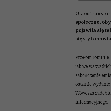
Okres transfor
społeczne, oby
pojawiła się t
się styl opowi
Przełom roku 1989
jak we wszystkic
zakończenie emis
ostatnie wydani
Wówczas zadebiut
informacyjnego.