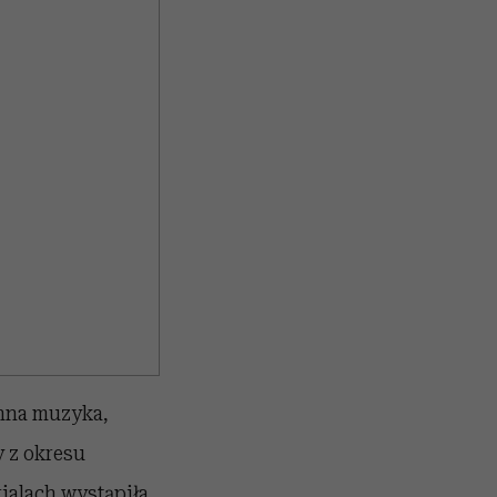
inna muzyka,
 z okresu
rialach wystąpiła