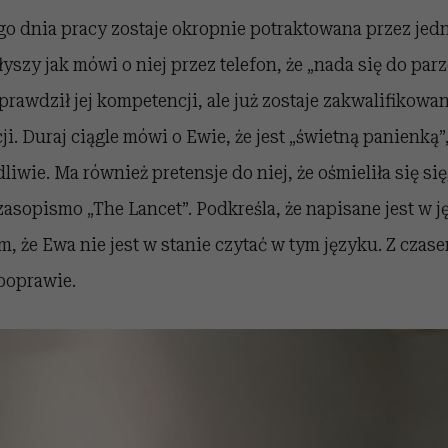
go dnia pracy zostaje okropnie potraktowana przez jed
yszy jak mówi o niej przez telefon, że „nada się do parz
sprawdził jej kompetencji, ale już zostaje zakwalifikowa
ji. Duraj ciągle mówi o Ewie, że jest „świetną panienką”
iwie. Ma również pretensje do niej, że ośmieliła się si
zasopismo „The Lancet”. Podkreśla, że napisane jest w 
m, że Ewa nie jest w stanie czytać w tym języku. Z czase
poprawie.