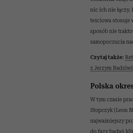
nic ich nie łączy
teściowa stosuje 
sposób nie trakto
samopoczucia nad
Czytaj także:
Ret
z Jerzym Radziwi
Polska okres
W tym czasie pra
Stopczyk (Leon N
najważniejszy pro
do fazy badań kli