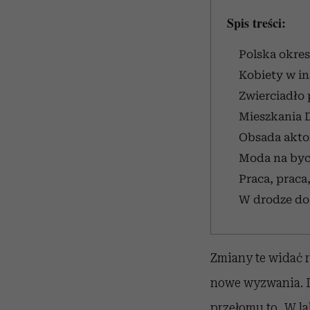
Spis treści:
Polska okres
Kobiety w in
Zwierciadło 
Mieszkania 
Obsada akto
Moda na byci
Praca, praca
W drodze do 
Zmiany te widać 
nowe wyzwania. D
przełomu to „W la