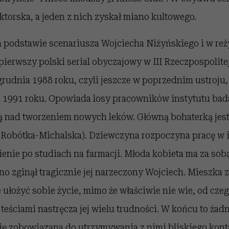
torska, a jeden z nich zyskał miano kultowego.
a podstawie scenariusza Wojciecha Niżyńskiego i w reż
pierwszy polski serial obyczajowy w III Rzeczpospolitej
rudnia 1988 roku, czyli jeszcze w poprzednim ustroju
a 1991 roku. Opowiada losy pracowników instytutu bad
 nad tworzeniem nowych leków. Główną bohaterką jest
a Robótka-Michalska). Dziewczyna rozpoczyna pracę w in
enie po studiach na farmacji. Młoda kobieta ma za sob
o zginął tragicznie jej narzeczony Wojciech. Mieszka 
e ułożyć sobie życie, mimo że właściwie nie wie, od cze
 teściami nastręcza jej wielu trudności. W końcu to żadn
się zobowiązana do utrzymywania z nimi bliskiego kont