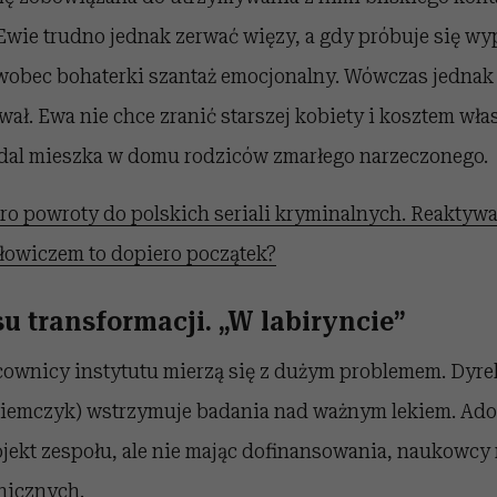
. Ewie trudno jednak zerwać więzy, a gdy próbuje się w
wobec bohaterki szantaż emocjonalny. Wówczas jednak 
wał. Ewa nie chce zranić starszej kobiety i kosztem wł
al mieszka w domu rodziców zmarłego narzeczonego.
ro powroty do polskich seriali kryminalnych. Reaktywa
łowiczem to dopiero początek?
u transformacji. „W labiryncie”
cownicy instytutu mierzą się z dużym problemem. Dyrek
iemczyk) wstrzymuje badania nad ważnym lekiem. Adol
jekt zespołu, ale nie mając dofinansowania, naukowcy 
nicznych.