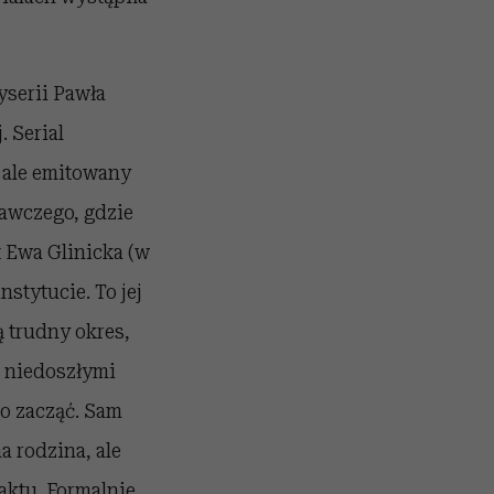
yserii Pawła
. Serial
, ale emitowany
awczego, gdzie
 Ewa Glinicka (w
stytucie. To jej
ą trudny okres,
z niedoszłymi
go zacząć. Sam
a rodzina, ale
aktu. Formalnie