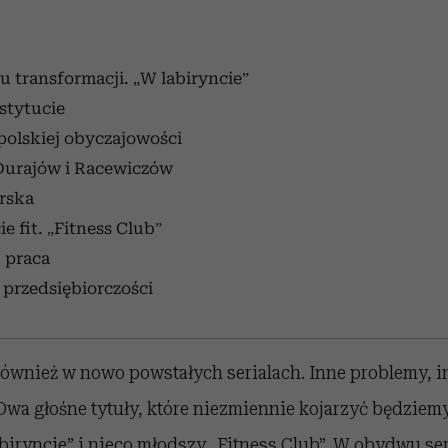
u transformacji. „W labiryncie”
stytucie
polskiej obyczajowości
Durajów i Racewiczów
rska
e fit. „Fitness Club”
, praca
przedsiębiorczości
również w nowo powstałych serialach. Inne problemy, 
wa głośne tytuły, które niezmiennie kojarzyć będziemy
biryncie” i nieco młodszy „Fitness Club”. W obydwu se