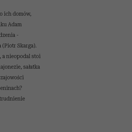
do ich domów,
inku Adam
dzenia -
 (Piotr Skarga).
 a nieopodal stoi
ajonezie, sałatka
czajowości
ieninach?
atrudnienie