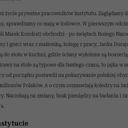
ż życie prywatne pracowników instytutu. Zaglądamy 
ny, sprawdzamy co mają w lodówce. W pierwszym odc
oli Marek Kondrat) obchodzi - po świętach Bożego Naro
y i gości wraz z małżonką, kolegę z pracy, Janka Duraja
 do stołu w kuchni, gdzie ściany wyłożone są boazerią,
trawy na stole są typowe dla tamtego czasu, to jajka w m
rcy od początku postawili na pokazywanie polskiej oby
 milionów Polaków. A o czym rozmawiają koledzy na im
y. Narzekają na zmiany, brak pieniędzy na badania i z
a.
nstytucie