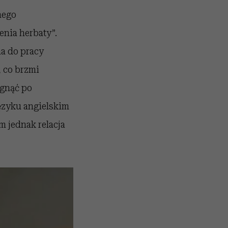
nego
enia herbaty”.
na do pracy
, co brzmi
ęgnąć po
języku angielskim
m jednak relacja