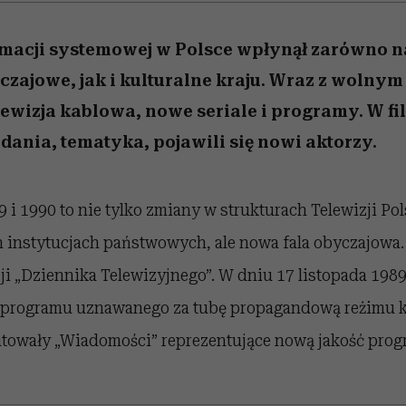
macji systemowej w Polsce wpłynął zarówno n
czajowe, jak i kulturalne kraju. Wraz z wolny
elewizja kablowa, nowe seriale i programy. W f
adania, tematyka, pojawili się nowi aktorzy.
 i 1990 to nie tylko zmiany w strukturach Telewizji Po
h instytucjach państwowych, ale nowa fala obyczajowa
ji „Dziennika Telewizyjnego”. W dniu 17 listopada 198
e programu uznawanego za tubę propagandową reżimu 
owały „Wiadomości” reprezentujące nową jakość pro