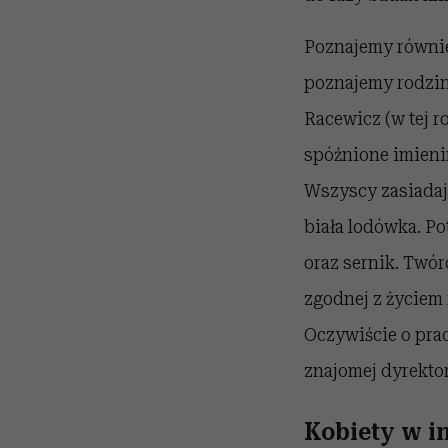
Poznajemy równie
poznajemy rodzi
Racewicz (w tej r
spóźnione imienin
Wszyscy zasiadają
biała lodówka. Po
oraz sernik. Twó
zgodnej z życiem
Oczywiście o prac
znajomej dyrektor
Kobiety w i