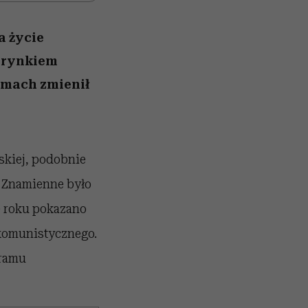
a życie
m rynkiem
ilmach zmienił
lskiej, podobnie
. Znamienne było
9 roku pokazano
komunistycznego.
gramu