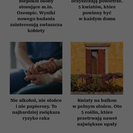
niepokoi osoby
oczyszczają powietrze.
stosujące m.in.
5 kwiatów, które
Ozempic. Wyniki
powinny być
nowego badania
w każdym domu
zainteresują zwłaszcza
kobiety
Nie alkohol, nie słońce
Kwiaty na balkon
i nie papierosy. To
w pełnym słońcu. Oto
najbardziej zwiększa
5 roślin, które
ryzyko raka
przetrwają nawet
największe upały