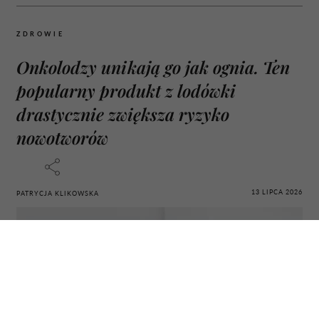
ZDROWIE
Onkolodzy unikają go jak ognia. Ten
popularny produkt z lodówki
drastycznie zwiększa ryzyko
nowotworów
13 LIPCA 2026
PATRYCJA KLIKOWSKA