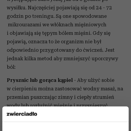
wysiłku. Najczęściej pojawiają się od 24 - 72
godzin po treningu. Są one spowodowane
mikrourazami we włóknach mięśniowych
i objawiają się tępym bólem mięśni. Gdy się
pojawią, oznacza to że organizm nie był
odpowiednio przygotowany do ćwiczeń. Jest
jednak kilka metod aby zmniejszyć uporczywy
ból:
Prysznic lub gorąca kąpiel
- Aby ulżyć sobie
w cierpieniu można zastosować wodny masaż, na
przemian puszczając zimny i ciepły strumień
wody lub rozluźnić mięśnie i przyspieszyć
krążenie krwi gorącą kąpielą, która przynosi
regenerację. Dodając do wody parę kropel olejku