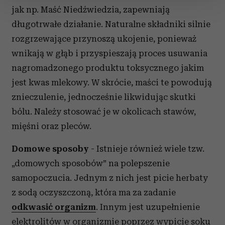
zmienić lub wycofać swoją zgodę w dowolnej chwili.
jak np. Maść Niedźwiedzia, zapewniają
długotrwałe działanie. Naturalne składniki silnie
Wykorzystujemy pliki cookie do spersonalizowania treści
rozgrzewające przynoszą ukojenie, ponieważ
i reklam, aby oferować funkcje społecznościowe i
wnikają w głąb i przyspieszają proces usuwania
analizować ruch w naszej witrynie. Informacje o tym, jak
korzystasz z naszej witryny, udostępniamy partnerom
nagromadzonego produktu toksycznego jakim
społecznościowym, reklamowym i analitycznym.
jest kwas mlekowy. W skrócie, maści te powodują
Partnerzy mogą połączyć te informacje z innymi danymi
znieczulenie, jednocześnie likwidując skutki
otrzymanymi od Ciebie lub uzyskanymi podczas
bólu. Należy stosować je w okolicach stawów,
korzystania z ich usług.
mięśni oraz pleców.
Domowe sposoby
- Istnieje również wiele tzw.
„domowych sposobów” na polepszenie
samopoczucia. Jednym z nich jest picie herbaty
z sodą oczyszczoną, która ma za zadanie
odkwasić organizm
. Innym jest uzupełnienie
elektrolitów w organizmie poprzez wypicie soku