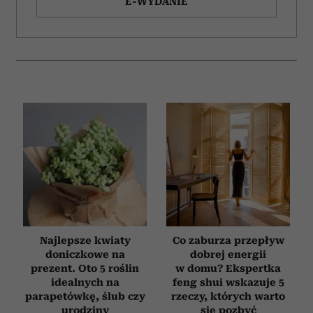
E-WYDANIE
Najlepsze kwiaty
Co zaburza przepływ
doniczkowe na
dobrej energii
prezent. Oto 5 roślin
w domu? Ekspertka
idealnych na
feng shui wskazuje 5
parapetówkę, ślub czy
rzeczy, których warto
urodziny
się pozbyć