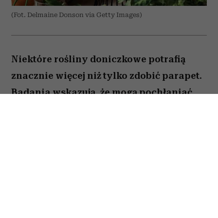
(Fot. Delmaine Donson via Getty Images)
Niektóre rośliny doniczkowe potrafią
znacznie więcej niż tylko zdobić parapet.
Badania wskazują, że mogą pochłaniać
część zanieczyszczeń i tworzyć
przyjemniejszy mikroklimat w domu.
Sprawdź, które gatunki warto wybrać.
Spis treści:
1. Skrzydłokwiat