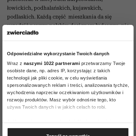
łowickich, podhalańskich, kujawskich,
podlaskich. Każdą część mieszkania da się
urządzić nowym polskim designem ludowym, nie
wyłączając łazienki. Za 699 zł można sobie
zafundować wymalowaną w łowickie kwiaty,
spełniającą wszystkie obowiązujące w XXI wieku
Odpowiedzialne wykorzystanie Twoich danych
normy hydrauliczne umywalkę z białej gliny
Wraz z
naszymi 1022 partnerami
przetwarzamy Twoje
(wykonawca – Opera Gliniana). W salonie
osobiste dane, np. adres IP, korzystając z takich
technologii jak pliki cookie, w celu wyświetlania
świetnie prezentują się bukowe krzesła Como z
spersonalizowanych reklam i treści, analizowania tychże,
zaokrąglonym oparciem obitym tkaniną w
wychodzenia naprzeciw oczekiwaniom użytkowników i
łowickie pasiaki (595 zł) i owalny brzozowy stolik
rozwoju produktów. Masz wybór odnośnie tego, kto
kanapowy z ornamentem ludowym (1754 zł).
używa Twoich danych i w jakich celach to robi.
Prawdziwym hitem są zaprojektowane przez
Jeśli wyrazisz na to zgodę, chcielibyśmy również:
Katarzynę Herman-Janiec folkowe lampy z serii
Gromadzić dane dotyczące Twojej lokalizacji
„She!”, firmy UCCOI i Protein Design (380 zł).