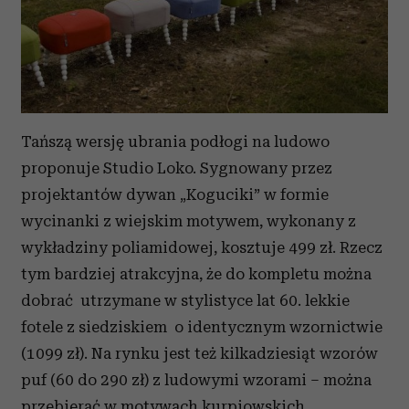
Tańszą wersję ubrania podłogi na ludowo
proponuje Studio Loko. Sygnowany przez
projektantów dywan „Koguciki” w formie
wycinanki z wiejskim motywem, wykonany z
wykładziny poliamidowej, kosztuje 499 zł. Rzecz
tym bardziej atrakcyjna, że do kompletu można
dobrać utrzymane w stylistyce lat 60. lekkie
fotele z siedziskiem o identycznym wzornictwie
(1099 zł). Na rynku jest też kilkadziesiąt wzorów
puf (60 do 290 zł) z ludowymi wzorami – można
przebierać w motywach kurpiowskich,