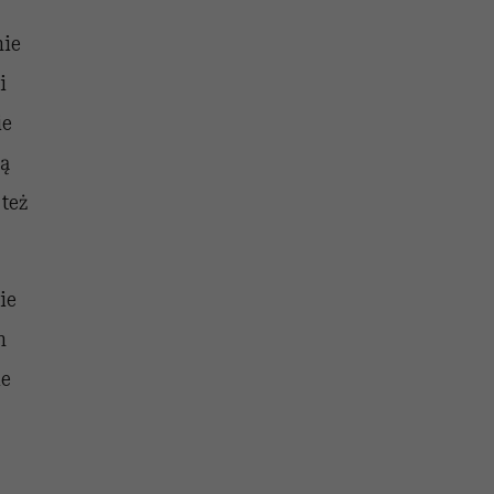
nie
i
ie
ją
też
ie
h
ie