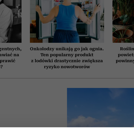
gentnych,
Onkolodzy unikają go jak ognia.
Roślin
awiać na
Ten popularny produkt
powiet
oprawić
z lodówki drastycznie zwiększa
powinn
ę?
ryzyko nowotworów