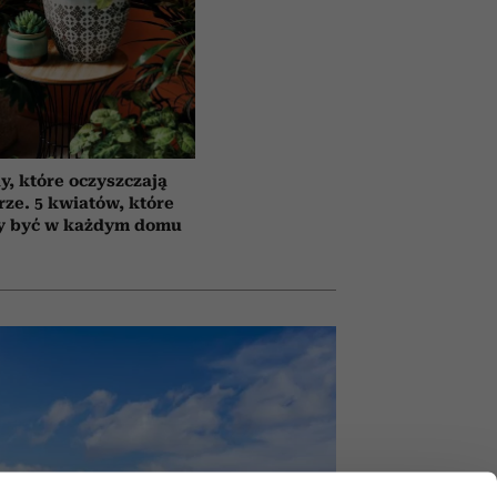
y, które oczyszczają
rze. 5 kwiatów, które
y być w każdym domu