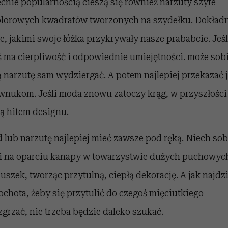
cnie popularnością cieszą się również narzuty szyte
olorowych kwadratów tworzonych na szydełku. Dokład
ie, jakimi swoje łóżka przykrywały nasze prababcie. Jeśl
ś ma cierpliwość i odpowiednie umiejętności. może sob
ą narzutę sam wydziergać. A potem najlepiej przekazać 
wnukom. Jeśli moda znowu zatoczy krąg, w przyszłości 
ą hitem designu.
d lub narzutę najlepiej mieć zawsze pod ręką. Niech sob
i na oparciu kanapy w towarzystwie dużych puchowyc
uszek, tworząc przytulną, ciepłą dekorację. A jak najdz
 ochota, żeby się przytulić do czegoś mięciutkiego
ozgrzać, nie trzeba będzie daleko szukać.