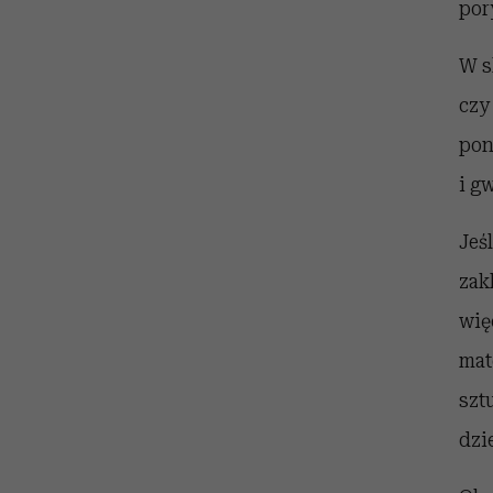
por
W s
czy
pon
i g
Jeś
zak
wię
mat
szt
dzi