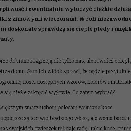
 5,
w
Raport Lyst ujawnił
Miller s. 5, odc. 6]
tysiące widzów
skuteczne
pamięć
uruchamia całą la
granicę
xie
najbardziej pożądane
podejrzeń
rpliwość i ewentualnie wytoczyć ciężkie działa
ubrania i marki sezonu
lki z zimowymi wieczorami. W roli niezawodne
ni doskonale sprawdzą się ciepłe pledy i mięk
zuty.
rze dobrane rozgrzeją nie tylko nas, ale również ociepl
trze domu. Sam ich widok sprawi, że będzie przytulniej
ogromnej ilości dostępnych wzorów, kolorów i materia
e się nieźle zakręcić w głowie. Co zatem wybrać?
większym zmarzluchom polecam wełniane koce.
cieplejsze są te z wielbłądziego włosa, ale wełna bardzi
 nas swojskich owieczek też daje radę. Takie koce, opró