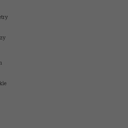
etry
czy
m
kie