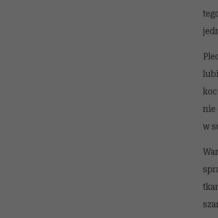
teg
jed
Ple
lub
koc
nie
w s
War
spr
tka
sza