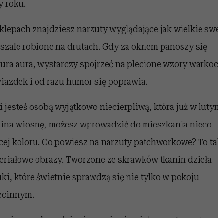
y roku.
klepach znajdziesz narzuty wyglądające jak wielkie sw
 szale robione na drutach. Gdy za oknem panoszy się
ura aura, wystarczy spojrzeć na plecione wzory warko
wiazdek i od razu humor się poprawia.
li jesteś osobą wyjątkowo niecierpliwą, która już w luty
lina wiosnę, możesz wprowadzić do mieszkania nieco
cej koloru. Co powiesz na narzuty patchworkowe? To ta
eriałowe obrazy. Tworzone ze skrawków tkanin dzieła
uki, które świetnie sprawdzą się nie tylko w pokoju
ecinnym.