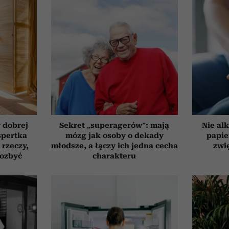
 dobrej
Sekret „superagerów”: mają
Nie alk
spertka
mózg jak osoby o dekady
papie
 rzeczy,
młodsze, a łączy ich jedna cecha
zwi
pozbyć
charakteru