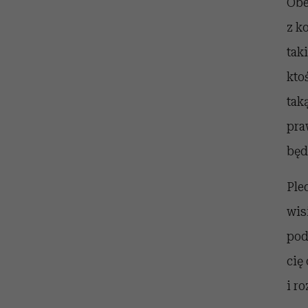
Obe
z k
tak
kto
tak
pra
będ
Ple
wis
pod
cię
i r