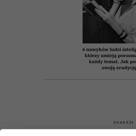
6 nawyków ludzi inteli
którzy umieją porozm
każdy temat. Jak p
swoją erudycj
PODRÓŻE