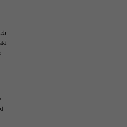
ich
aki
u
o
ad
j