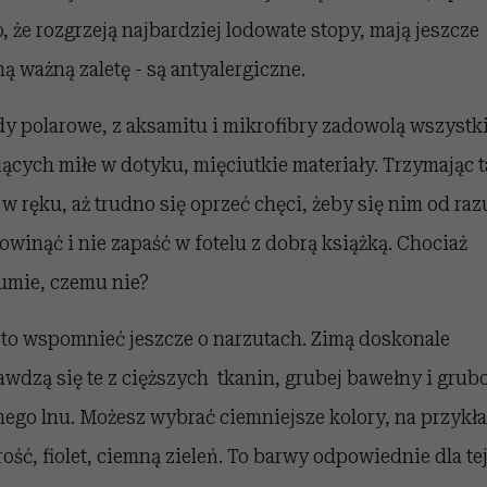
o, że rozgrzeją najbardziej lodowate stopy, mają jeszcze
ną ważną zaletę - są antyalergiczne.
dy polarowe, z aksamitu i mikrofibry zadowolą wszystk
iących miłe w dotyku, mięciutkie materiały. Trzymając t
 w ręku, aż trudno się oprzeć chęci, żeby się nim od raz
 owinąć i nie zapaść w fotelu z dobrą książką. Chociaż
umie, czemu nie?
to wspomnieć jeszcze o narzutach. Zimą doskonale
awdzą się te z cięższych tkanin, grubej bawełny i grub
nego lnu. Możesz wybrać ciemniejsze kolory, na przykł
rość, fiolet, ciemną zieleń. To barwy odpowiednie dla te