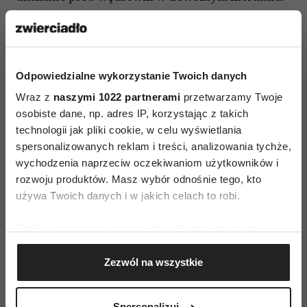
Komisja Turystyki Górskiej Zarządu Głównego
PTTK radzi:
Odpowiedzialne wykorzystanie Twoich danych
Przed wyruszeniem w góry oceń swoje
Wraz z
doświadczenie i kondycję.
naszymi 1022 partnerami
przetwarzamy Twoje
osobiste dane, np. adres IP, korzystając z takich
Przygotuj wcześniej plan wycieczki
technologii jak pliki cookie, w celu wyświetlania
Weź pod uwagę zmiany pogody. Zabierz
spersonalizowanych reklam i treści, analizowania tychże,
odzież chroniącą przed zimnem i wilgocią.
wychodzenia naprzeciw oczekiwaniom użytkowników i
Informację o celu podróży i planowanym
rozwoju produktów. Masz wybór odnośnie tego, kto
używa Twoich danych i w jakich celach to robi.
terminie powrotu pozostaw w domu,
schronisku, u znajomych.
Jeśli wyrazisz na to zgodę, chcielibyśmy również:
Tempo marszu dostosuj do możliwości
Gromadzić dane dotyczące Twojej lokalizacji
najmniej sprawnego uczestnika wycieczki.
Zezwól na wszystkie
geograficznej z dokładnością nawet do kilku metrów
Nie zbaczaj ze szlaku.
Identyfikować Twoje urządzenie, aktywnie
Nie strącaj kamieni.
analizując charakteryzującego je zbiory danych
Spersonalizuj