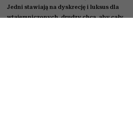
Jedni stawiają na dyskrecję i luksus dla
wtajemniczonych, drudzy chcą, aby cały
świat wiedział o ich sukcesie. W kulturze
internetowej tych pierwszych często
kojarzy się z old money, a drugich – new
money. Oczywiście jest to duże
uproszczenie i wiele osób zupełnie nie
wpisuje się w ten podział. Trudno jednak
nie odnieść wrażenia, że jest w nim
ziarnko prawdy.
Spis treści: