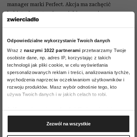
manager marki Perfect. Akcja ma zachęcić
kobiety, by patrzyły na siebie oczami naszego
otoczenia i zaakceptowały to, że nie zawsze
muszą być idealne w swoich rolach, by być
doceniane.
* badanie przeprowadzone przez ARC
Odpowiedzialne wykorzystanie Twoich danych
Rynek i Opinia 2015 na grupie 710 kobiet,
Wraz z
naszymi 1022 partnerami
przetwarzamy Twoje
osobiste dane, np. adres IP, korzystając z takich
technologii jak pliki cookie, w celu wyświetlania
spersonalizowanych reklam i treści, analizowania tychże,
wychodzenia naprzeciw oczekiwaniom użytkowników i
rozwoju produktów. Masz wybór odnośnie tego, kto
używa Twoich danych i w jakich celach to robi.
AUTOPROMOCJA
Jeśli wyrazisz na to zgodę, chcielibyśmy również:
Gromadzić dane dotyczące Twojej lokalizacji
Zezwól na wszystkie
geograficznej z dokładnością nawet do kilku metrów
Identyfikować Twoje urządzenie, aktywnie