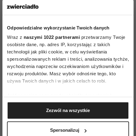
Odpowiedzialne wykorzystanie Twoich danych
Wraz z
naszymi 1022 partnerami
przetwarzamy Twoje
osobiste dane, np. adres IP, korzystając z takich
technologii jak pliki cookie, w celu wyświetlania
Wyjeżdżasz na wakacje z rodziną albo paczką
spersonalizowanych reklam i treści, analizowania tychże,
znajomych? Nie zamykaj się w ich
wychodzenia naprzeciw oczekiwaniom użytkowników i
kręgu, rozmawiaj z napotkanymi ludźmi. Jeśli
rozwoju produktów. Masz wybór odnośnie tego, kto
używa Twoich danych i w jakich celach to robi.
zostajesz w domu, wykorzystaj internet, żeby
poznać nowe osoby. „Każdy nowy znajomy to
Jeśli wyrazisz na to zgodę, chcielibyśmy również:
nowe historie, inne spojrzenie na świat,
Gromadzić dane dotyczące Twojej lokalizacji
wymiana doświadczeń. Jeśli otaczają cię ludzie,
Zezwól na wszystkie
geograficznej z dokładnością nawet do kilku metrów
którzy ciągle stoją w miejscu, zmień to - poznaj
Identyfikować Twoje urządzenie, aktywnie
analizując charakteryzującego je zbiory danych
osoby, które zainspirują cię do rozwoju, popchną
Spersonalizuj
(fingerprinting, czyli wirtualny odcisk palca)
do przodu, zmotywują do ciekawych