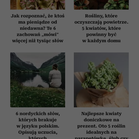
Jak rozpoznać, że ktoś
Rośliny, które
ma pieniądze od
oczyszczają powietrze.
niedawna? Te 6
5 kwiatów, które
zachowań „mówi”
powinny być
więcej niż tysiąc słów
w każdym domu
6 nordyckich słów,
Najlepsze kwiaty
których brakuje
doniczkowe na
w języku polskim.
prezent. Oto 5 roślin
Opisują uczucia,
idealnych na
których
parapetówkę, ślub czy