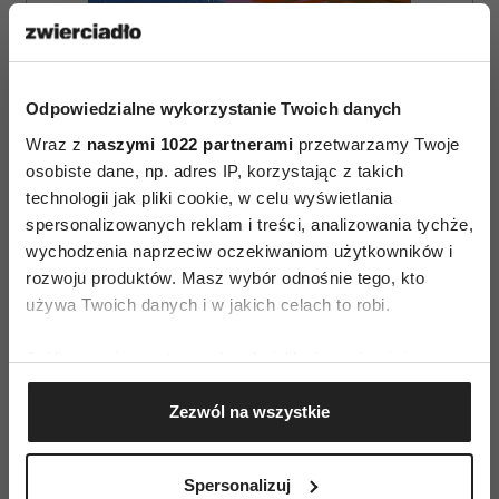
Odpowiedzialne wykorzystanie Twoich danych
Wraz z
naszymi 1022 partnerami
przetwarzamy Twoje
osobiste dane, np. adres IP, korzystając z takich
technologii jak pliki cookie, w celu wyświetlania
spersonalizowanych reklam i treści, analizowania tychże,
ZAMÓW
wychodzenia naprzeciw oczekiwaniom użytkowników i
WYDANIE DRUKOWANE
rozwoju produktów. Masz wybór odnośnie tego, kto
używa Twoich danych i w jakich celach to robi.
E-WYDANIE
Jeśli wyrazisz na to zgodę, chcielibyśmy również:
Gromadzić dane dotyczące Twojej lokalizacji
Zezwól na wszystkie
geograficznej z dokładnością nawet do kilku metrów
Identyfikować Twoje urządzenie, aktywnie
analizując charakteryzującego je zbiory danych
Spersonalizuj
(fingerprinting, czyli wirtualny odcisk palca)