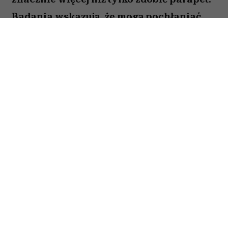
Badania wskazują, że mogą pochłaniać
część zanieczyszczeń i tworzyć
przyjemniejszy mikroklimat w domu.
Sprawdź, które gatunki warto wybrać.
Spis treści:
1. Skrzydłokwiat
2. Sansewieria
3. Zielistka
4. Epipremnum złociste
5. Dracena obrzeżona
Czy rośliny naprawdę oczyszczają
powietrze?