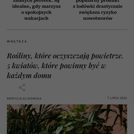
znanych perełek. Są
popularny produkt
idealne, gdy marzysz
z lodówki drastycznie
o spokojnych
zwiększa ryzyko
wakacjach
nowotworów
WNĘTRZA
Rośliny, które oczyszczają powietrze.
5 kwiatów, które powinny być w
każdym domu
7 LIPCA 2026
PATRYCJA KLIKOWSKA