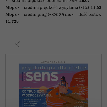
- średnia prędkość pobierania (-4%)
26.07
Mbps
- średnia prędkość wysyłania (-1%)
11.62
Mbps
- średni ping (+3%)
39 ms
- ilość testów
11,728
AUTOPROMOCJA