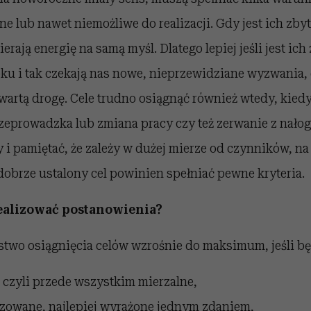
udne lub nawet niemożliwe do realizacji. Gdy jest ich zbyt
ierają energię na samą myśl. Dlatego lepiej jeśli jest ich
oku i tak czekają nas nowe, nieprzewidziane wyzwania,
wartą drogę. Cele trudno osiągnąć również wtedy, kiedy 
 przeprowadzka lub zmiana pracy czy też zerwanie z nałog
y i pamiętać, że zależy w dużej mierze od czynników, n
obrze ustalony cel powinien spełniać pewne kryteria.
realizować postanowienia?
wo osiągnięcia celów wzrośnie do maksimum, jeśli bę
, czyli przede wszystkim mierzalne,
yzowane, najlepiej wyrażone jednym zdaniem,