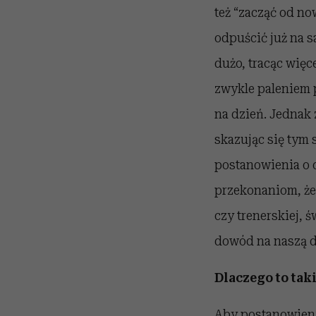
też “zacząć od no
odpuścić już na 
dużo, tracąc więc
zwykle paleniem p
na dzień. Jednak
skazując się tym
postanowienia o 
przekonaniom, że 
czy trenerskiej, 
dowód na naszą do
Dlaczego to tak
Aby postanowieni