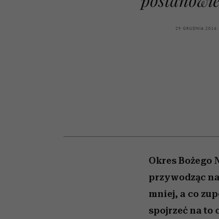
powinien znać odpowi
kawę z Kasią Miller”, s.
mężczyzna jest mnie
modelowania
weterynarz”
reaktywny”
odc. 7]
29 GRUDNIA 2016
Okres Bożego N
przywodząc na 
mniej, a co zu
spojrzeć na to 