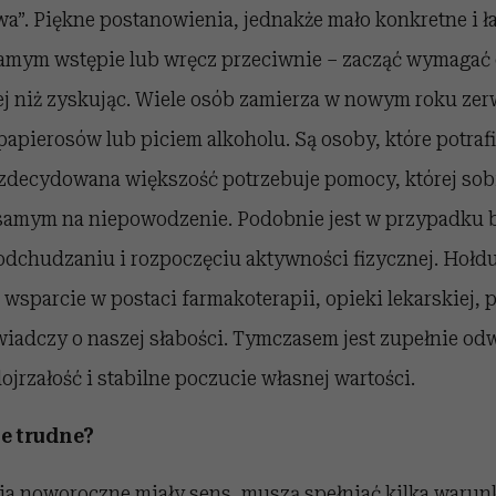
wa”. Piękne postanowienia, jednakże mało konkretne i ła
samym wstępie lub wręcz przeciwnie – zacząć wymagać 
ej niż zyskując. Wiele osób zamierza w nowym roku zer
apierosów lub piciem alkoholu. Są osoby, które potrafią
 zdecydowana większość potrzebuje pomocy, której sob
 samym na niepowodzenie. Podobnie jest w przypadku 
odchudzaniu i rozpoczęciu aktywności fizycznej. Hołd
wsparcie w postaci farmakoterapii, opieki lekarskiej, 
świadczy o naszej słabości. Tymczasem jest zupełnie odw
jrzałość i stabilne poczucie własnej wartości.
ie trudne?
a noworoczne miały sens, muszą spełniać kilka warunk