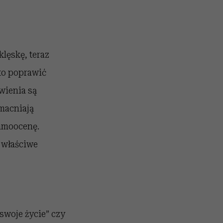
klęskę, teraz
to poprawić
wienia są
zmacniają
samoocenę.
 właściwe
swoje życie” czy