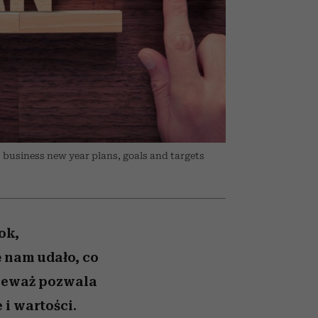
ranice
026/27
to dla nich zarwiesz noc
zaskakujący faworyt
zupełny brak ogłady
girls”
 business new year plans, goals and targets
ok,
ę nam udało, co
nieważ pozwala
 i wartości.