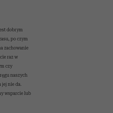
jest dobrym
zasu, po czym
na zachowanie
cie raz w
ym czy
kręgu naszych
jej nie da.
my wsparcie lub