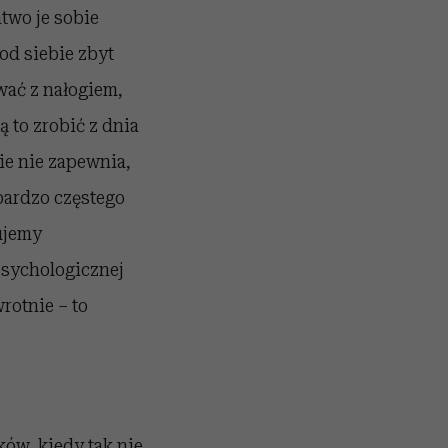
two je sobie
od siebie zbyt
wać z nałogiem,
 to zrobić z dnia
ie nie zapewnia,
bardzo częstego
ujemy
psychologicznej
rotnie – to
ów, kiedy tak nie