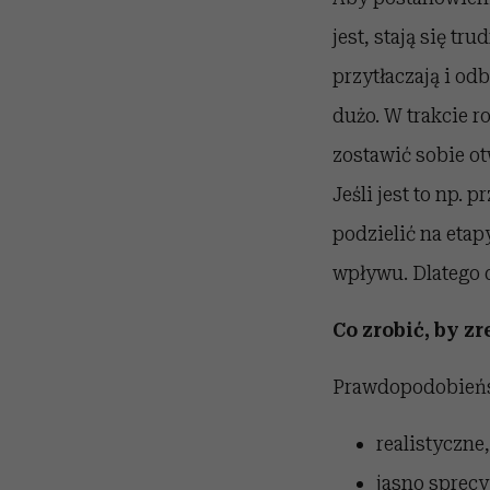
jest, stają się tr
przytłaczają i odb
dużo. W trakcie r
zostawić sobie ot
Jeśli jest to np.
podzielić na etap
wpływu. Dlatego d
Co zrobić, by z
Prawdopodobieńst
realistyczne
jasno sprec