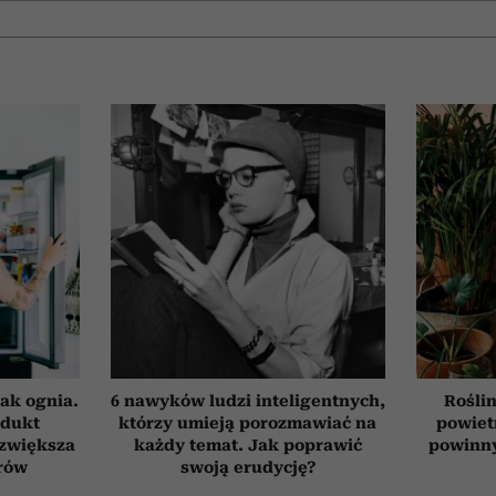
ak ognia.
6 nawyków ludzi inteligentnych,
Roślin
odukt
którzy umieją porozmawiać na
powiet
 zwiększa
każdy temat. Jak poprawić
powinn
rów
swoją erudycję?