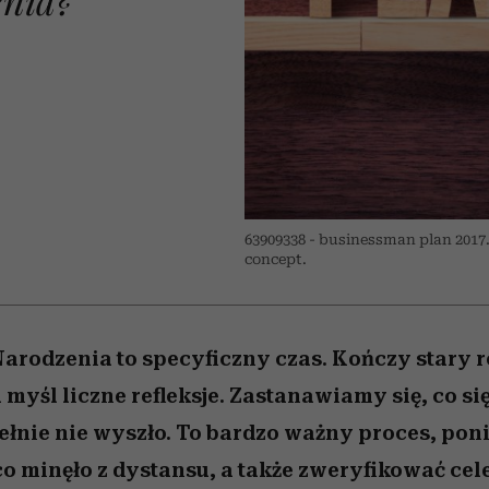
edź
 5,
j
Wiemy, gdzie go kupić
Miller s. 5, odc. 6]
przekraczają swoje g
sezon jesień–zima 2
w seksie?
63909338 - businessman plan 2017.
concept.
arodzenia to specyficzny czas. Kończy stary r
myśl liczne refleksje. Zastanawiamy się, co si
pełnie nie wyszło. To bardzo ważny proces, po
co minęło z dystansu, a także zweryfikować cele