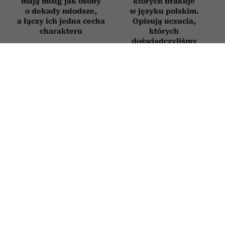
mają mózg jak osoby
których brakuje
o dekady młodsze,
w języku polskim.
a łączy ich jedna cecha
Opisują uczucia,
charakteru
których
doświadczyliśmy
chociaż raz w życiu
STYL ŻYCIA
Nie musi mieć torebki Chanel.
Prawdziwie elegancką kobietę można
rozpoznać po tych 9 cechach
6 SIERPNIA 2026
PATRYCJA KLIKOWSKA