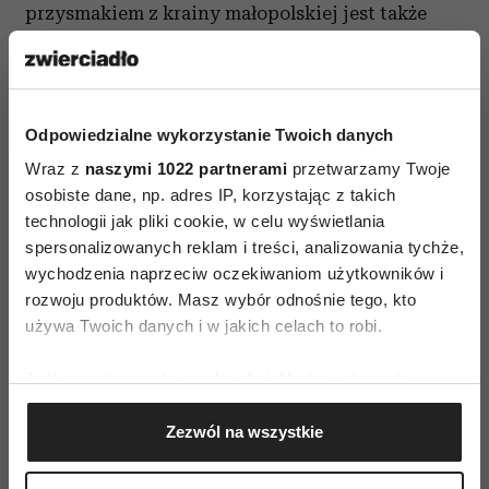
przysmakiem z krainy małopolskiej jest także
strząska, serwowana na niedzielne śniadania,
którą przyrządza się z pokrojonych wędlin, jajek,
chrzanu i przypraw zalewanych wodą i octem
Odpowiedzialne wykorzystanie Twoich danych
z dodatkiem żelatyny.
Wraz z
naszymi 1022 partnerami
przetwarzamy Twoje
Nadmorskie świętowanie
osobiste dane, np. adres IP, korzystając z takich
technologii jak pliki cookie, w celu wyświetlania
Nieco podobnym do podlaskiej tradycji
spersonalizowanych reklam i treści, analizowania tychże,
smagania wierbnicami jest pomorski obyczaj,
wychodzenia naprzeciw oczekiwaniom użytkowników i
rozwoju produktów. Masz wybór odnośnie tego, kto
zwany szmagusterem. Tym razem kluczowe jest
używa Twoich danych i w jakich celach to robi.
jednak użycie delikatnych gałązek, które
powinny się już lekko zazielenić. Z tego powodu
Jeśli wyrazisz na to zgodę, chcielibyśmy również:
zrywa się je na długo przed Wielkanocą
Gromadzić dane dotyczące Twojej lokalizacji
i przechowuje w wodzie, w domowym cieple.
Zezwól na wszystkie
geograficznej z dokładnością nawet do kilku metrów
Tradycyjne poniedziałkowe polewanie wodą na
Identyfikować Twoje urządzenie, aktywnie
analizując charakteryzującego je zbiory danych