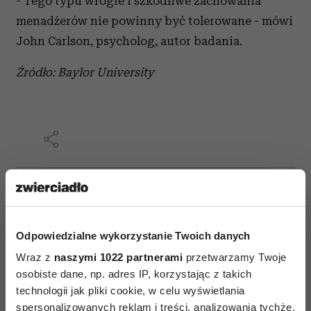
- Tego typu wrogie i szkodliwe zachowania
menadżerów nie powinny być tolerowane - mówi
John Carlson, psycholog, autor badania.
Źródło: Baylor University
AUTOPROMOCJA
Odpowiedzialne wykorzystanie Twoich danych
Wraz z
naszymi 1022 partnerami
przetwarzamy Twoje
osobiste dane, np. adres IP, korzystając z takich
technologii jak pliki cookie, w celu wyświetlania
spersonalizowanych reklam i treści, analizowania tychże,