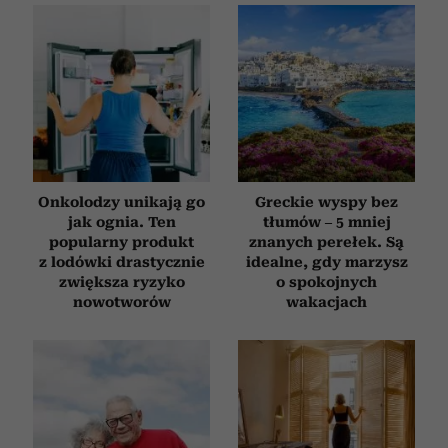
korzystasz z naszej witryny, udostępniamy partnerom
społecznościowym, reklamowym i analitycznym.
Partnerzy mogą połączyć te informacje z innymi danymi
otrzymanymi od Ciebie lub uzyskanymi podczas
korzystania z ich usług.
Onkolodzy unikają go
Greckie wyspy bez
jak ognia. Ten
tłumów – 5 mniej
popularny produkt
znanych perełek. Są
z lodówki drastycznie
idealne, gdy marzysz
zwiększa ryzyko
o spokojnych
nowotworów
wakacjach