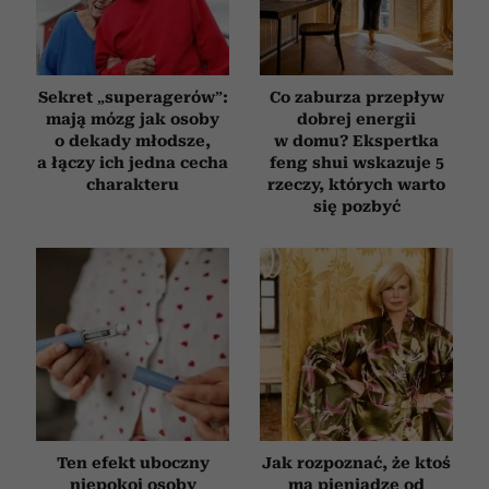
Sekret „superagerów”:
Co zaburza przepływ
mają mózg jak osoby
dobrej energii
o dekady młodsze,
w domu? Ekspertka
a łączy ich jedna cecha
feng shui wskazuje 5
charakteru
rzeczy, których warto
się pozbyć
Ten efekt uboczny
Jak rozpoznać, że ktoś
niepokoi osoby
ma pieniądze od