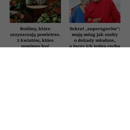
Rośliny, które
Sekret „superagerów”:
oczyszczają powietrze.
mają mózg jak osoby
5 kwiatów, które
o dekady młodsze,
powinny być
a łączy ich jedna cecha
w każdym domu
charakteru
STYL ŻYCIA
6 nawyków ludzi inteligentnych,
którzy umieją porozmawiać na każdy
temat. Jak poprawić swoją erudycję?
10 LIPCA 2026
ALEKSANDRA URBANIAK