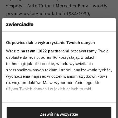
zespoły – Auto Union i Mercedes-Benz – wiodły
prym w wyścigach w latach 1934-1939,
wygrywając niemal wszystkie Grand Prix.
Niemieckie bolidy zyskały przydomek „Srebrne
strzały”. Legenda, choć niepotwierdzona, głosi,
Odpowiedzialne wykorzystanie Twoich danych
że Niemcy porzucili swoje tradycyjne białe
Wraz z
naszymi 1022 partnerami
przetwarzamy Twoje
barwy przez problemy z… wagą. Od 1934 r. masa
osobiste dane, np. adres IP, korzystając z takich
bolidów startujących w cyklu wyścigów Grand
technologii jak pliki cookie, w celu wyświetlania
Prix nie mogła przekraczać 750 kg. Wiosną 1934
spersonalizowanych reklam i treści, analizowania tychże,
r., dzień przed startem do wyścigu w górach Eifel,
wychodzenia naprzeciw oczekiwaniom użytkowników i
okazało się, że najnowsza broń Mercedesa –
rozwoju produktów. Masz wybór odnośnie tego, kto
używa Twoich danych i w jakich celach to robi.
model W25 – waży o 1 kg za dużo. Wobec tego
konstruktorzy postanowili pozbyć się… lakieru.
Jeśli wyrazisz na to zgodę, chcielibyśmy również:
Następnego dnia srebrny, błyszczący bolid był
Gromadzić dane dotyczące Twojej lokalizacji
już zgodny z regulaminem i po zwycięstwie
Zezwól na wszystkie
geograficznej z dokładnością nawet do kilku metrów