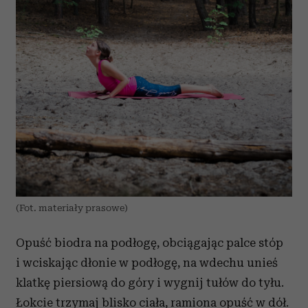
(Fot. materiały prasowe)
Opuść biodra na podłogę, obciągając palce stóp
i wciskając dłonie w podłogę, na wdechu unieś
klatkę piersiową do góry i wygnij tułów do tyłu.
Łokcie trzymaj blisko ciała, ramiona opuść w dół.