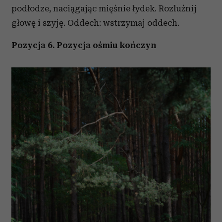
podłodze, naciągając mięśnie łydek. Rozluźnij
Partnerzy mogą połączyć te informacje z innymi danymi
głowę i szyję. Oddech: wstrzymaj oddech.
otrzymanymi od Ciebie lub uzyskanymi podczas
korzystania z ich usług.
Pozycja 6. Pozycja ośmiu kończyn