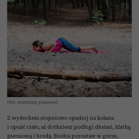
(Fot. materiały prasowe)
Z wydechem stopniowo opadnij na kolana
i opuść ciało, aż dotkniesz podłogi dłońmi, klatką
piersiową i brodą. Biodra pozostaw w górze,