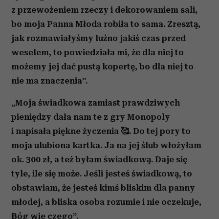
z przewożeniem rzeczy i dekorowaniem sali,
Partnerzy mogą połączyć te informacje z innymi danymi
otrzymanymi od Ciebie lub uzyskanymi podczas
bo moja Panna Młoda robiła to sama. Zresztą,
korzystania z ich usług.
jak rozmawiałyśmy luźno jakiś czas przed
weselem, to powiedziała mi, że dla niej to
możemy jej dać pustą kopertę, bo dla niej to
nie ma znaczenia”.
„Moja świadkowa zamiast prawdziwych
pieniędzy dała nam te z gry Monopoly
i napisała piękne życzenia 🥰. Do tej pory to
moja ulubiona kartka. Ja na jej ślub włożyłam
ok. 300 zł, a też byłam świadkową. Daje się
tyle, ile się może. Jeśli jesteś świadkową, to
obstawiam, że jesteś kimś bliskim dla panny
młodej, a bliska osoba rozumie i nie oczekuje,
Bóg wie czego”.