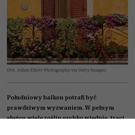
(Fot. Julian Elliott Photography via Getty Images)
Południowy balkon potrafi być
prawdziwym wyzwaniem. W pełnym
słońcu wiele roślin szybko więdnie, traci
kwiaty lub po prostu nie radzi sobie z