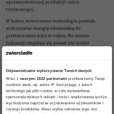
uprzemysłowionej produkcji cukru
trzcinowego).
W końcu, nowoczesna technologia pozwala
wykorzystać energię odnawialną do
przetworzenia soku w cukier. Na terenie
Indonezji znajduje się ponad 250 źródeł
geotermalnych, co stanowi 40 % światowych
zasobów. Energia wulkanów jest już teraz
używana do zasilania części terytorium
Odpowiedzialne wykorzystanie Twoich danych
w elektryczności; odpady energii będą
Wraz z
naszymi 1022 partnerami
przetwarzamy Twoje
przekazywane bezpośrednio do fabryki
osobiste dane, np. adres IP, korzystając z takich
produkującej cukier. Elektrownia realizuje w ten
technologii jak pliki cookie, w celu wyświetlania
sposób program odpowiedzialnego biznesu na
spersonalizowanych reklam i treści, analizowania tychże,
rzecz społeczności lokalnej.
wychodzenia naprzeciw oczekiwaniom użytkowników i
rozwoju produktów. Masz wybór odnośnie tego, kto