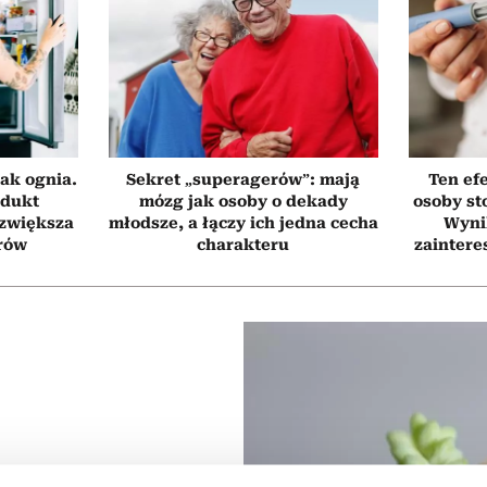
ak ognia.
Sekret „superagerów”: mają
Ten ef
odukt
mózg jak osoby o dekady
osoby st
 zwiększa
młodsze, a łączy ich jedna cecha
Wyni
rów
charakteru
zaintere
kwiaty