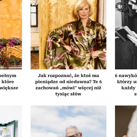
 pełnym
Jak rozpoznać, że ktoś ma
6 nawyków
, które
pieniądze od niedawna? Te 6
którzy 
jwiększe
zachowań „mówi” więcej niż
każdy 
tysiąc słów
s