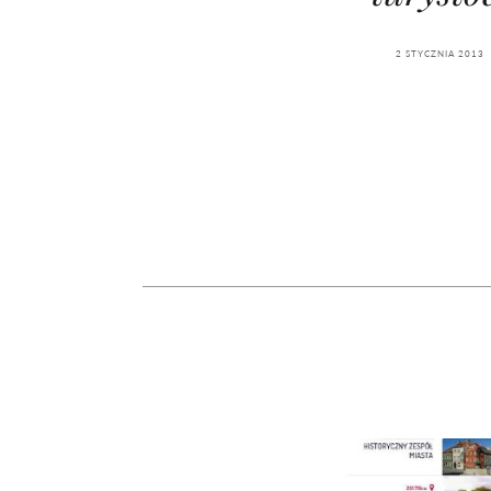
kawę z Kasią Miller”, s.
girls”
odc. 7]
2 STYCZNIA 2013