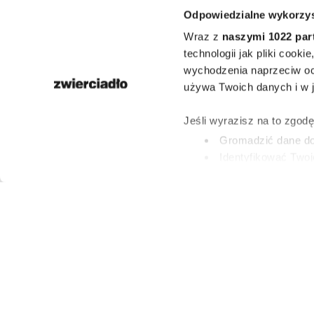
Odpowiedzialne wykorzys
doniczko
Wraz z
naszymi 1022 par
prezent. Oto 
technologii jak pliki cook
wychodzenia naprzeciw oc
idealnyc
używa Twoich danych i w ja
parapetówkę, 
Jeśli wyrazisz na to zgod
Gromadzić dane dot
urodzi
Identyfikować Twoj
(fingerprinting, czyli 
Dowiedz się więcej odnośn
PATRYCJA KLIKOW
preferencje w
sekcji szc
23 LIPCA 2026
dowolnej chwili.
Wykorzystujemy pliki cook
i analizować ruch w naszej
partnerom społecznościow
innymi danymi otrzymanymi