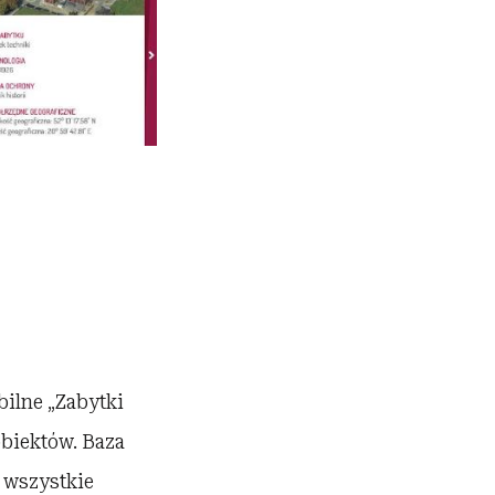
bilne „Zabytki
obiektów. Baza
ą wszystkie