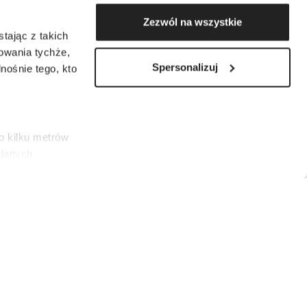
Zezwól na wszystkie
tając z takich
zowania tychże,
Spersonalizuj
ośnie tego, kto
o kilku metrów
 danych
łasne
ać swoją zgodę w
społecznościowe
dostępniamy
nformacje z