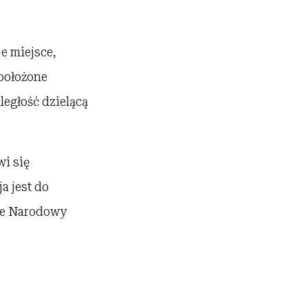
e miejsce,
położone
ległość dzielącą
wi się
a jest do
sce Narodowy