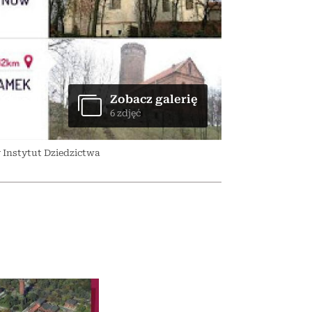
nił
relację z pieniędzmi
ane
zonu
Zobacz galerię
6 zdjęć
 Instytut Dziedzictwa