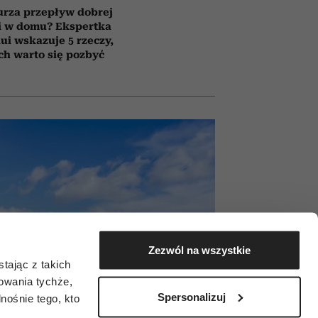
urza przepływ dobrej
i w domu? Ekspertka
ui wskazuje 5 rzeczy,
ch warto się pozbyć
Zezwól na wszystkie
tając z takich
zowania tychże,
Spersonalizuj
ośnie tego, kto