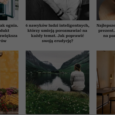
ak ognia.
6 nawyków ludzi inteligentnych,
Najlepsz
odukt
którzy umieją porozmawiać na
prezent.
 zwiększa
każdy temat. Jak poprawić
na pa
rów
swoją erudycję?