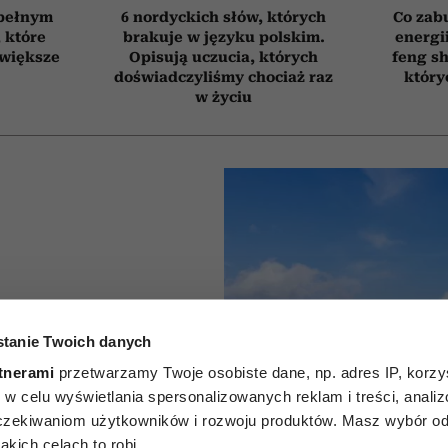
 pełnym
6 nordyckich słów, których
Co zab
, które
brakuje w języku polskim.
energi
jwiększe
Opisują uczucia, których
feng sh
doświadczyliśmy chociaż raz
który
w życiu
py bez
tanie Twoich danych
 mniej
tnerami
przetwarzamy Twoje osobiste dane, np. adres IP, korzys
ie, w celu wyświetlania spersonalizowanych reklam i treści, anali
łek. Są
zekiwaniom użytkowników i rozwoju produktów. Masz wybór odn
kich celach to robi.