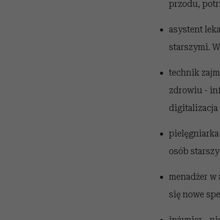
przodu, potr
asystent lek
starszymi. W
technik zaj
zdrowiu - i
digitalizacj
pielęgniark
osób starszy
menadżer w a
się nowe spec
inżynier - n