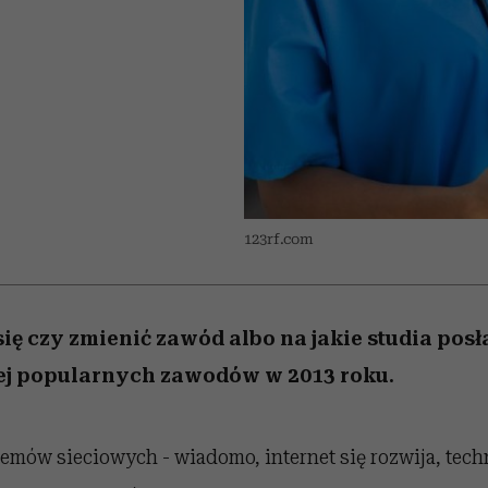
 5,
kwestie, o których wciąż
skutki dla związku i dla
Miller s. 5, odc. 6]
Raport Lyst ujaw
boimy się mówić
partnerki
najbardziej pożąd
ubrania i marki se
123rf.com
ię czy zmienić zawód albo na jakie studia posł
iej popularnych zawodów w 2013 roku.
temów sieciowych - wiadomo, internet się rozwija, tech