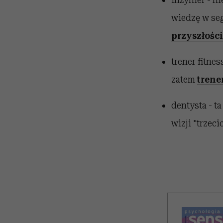
wiedzę w seg
przyszłości
trener fitne
zatem
trene
dentysta - t
wizji "trzec