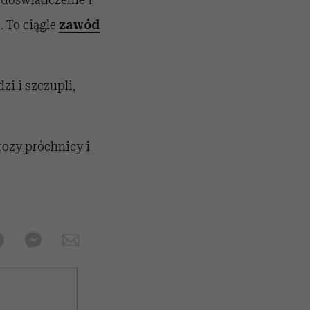
 To ciągle
zawód
zi i szczupli,
rozy próchnicy i