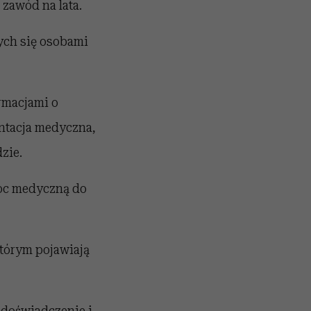
 zawód na lata.
cych się osobami
rmacjami o
ntacja medyczna,
zie.
moc medyczną do
którym pojawiają
ą doświadczenie i