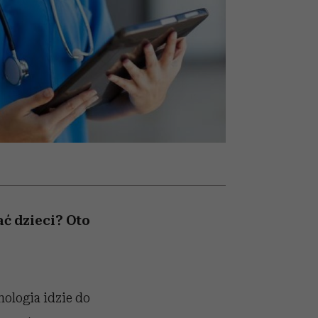
nił
relację z pieniędzmi
ane
zonu
ać dzieci? Oto
nologia idzie do