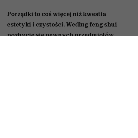
Porządki to coś więcej niż kwestia
estetyki i czystości. Według feng shui
pozbycie się pewnych przedmiotów
pomaga oczyścić przestrzeń z zastygłej
energii i przywrócić zaburzoną
harmonię. Ekspertka Helen Ye Plehn
wskazuje pięć rzeczy, które najbardziej
pogarszają nasze samopoczucie.
Spis treści:
1. Zbędne obuwie