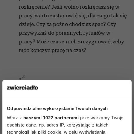
rozkręcenie? Jeśli wolno rozkręcasz się w
pracy, warto zastanowić się, dlaczego tak się
dzieje. Czy za późno chodzisz spać? Czy
przywykłaś do porannych rytuałów w
pracy? Może czas z nich zrezygnować, żeby
móc kończyć pracę na czas?
AUTOPROMOCJA
Odpowiedzialne wykorzystanie Twoich danych
Wraz z
naszymi 1022 partnerami
przetwarzamy Twoje
osobiste dane, np. adres IP, korzystając z takich
technologii jak pliki cookie, w celu wyświetlania