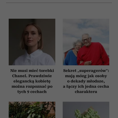
analizować ruch w naszej witrynie. Informacje o tym, jak
korzystasz z naszej witryny, udostępniamy partnerom
społecznościowym, reklamowym i analitycznym.
Partnerzy mogą połączyć te informacje z innymi danymi
otrzymanymi od Ciebie lub uzyskanymi podczas
korzystania z ich usług.
Nie musi mieć torebki
Sekret „superagerów”:
Chanel. Prawdziwie
mają mózg jak osoby
elegancką kobietę
o dekady młodsze,
można rozpoznać po
a łączy ich jedna cecha
tych 9 cechach
charakteru