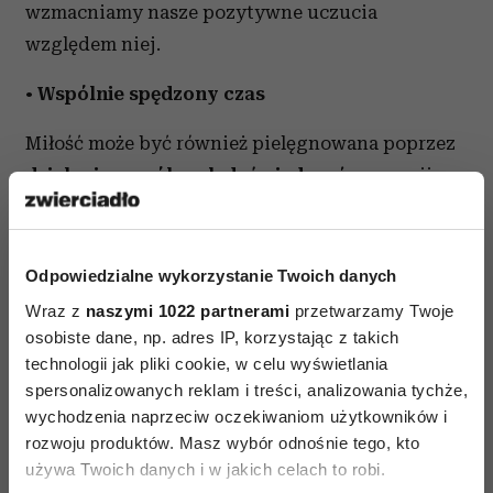
wzmacniamy nasze pozytywne uczucia
względem niej.
•
Wspólnie spędzony czas
Miłość może być również pielęgnowana poprzez
dzielenie wspólnych doświadczeń
, np. pasji,
zajęć wykonywanych w wolnym czasie. Wspólne
gotowanie, uprawianie sportów, wymiana
poglądów na dany temat, nauka czegoś nowego,
Odpowiedzialne wykorzystanie Twoich danych
np. języka, czy podróż, to pomysły na owocne
Wraz z
naszymi 1022 partnerami
przetwarzamy Twoje
spędzenie czasu z partnerem
. Taki rodzaj
osobiste dane, np. adres IP, korzystając z takich
technologii jak pliki cookie, w celu wyświetlania
bliskości tworzy wspólną nić wspomnień
spersonalizowanych reklam i treści, analizowania tychże,
i doświadczeń życiowych.
wychodzenia naprzeciw oczekiwaniom użytkowników i
rozwoju produktów. Masz wybór odnośnie tego, kto
•
Zdrowy egoizm
używa Twoich danych i w jakich celach to robi.