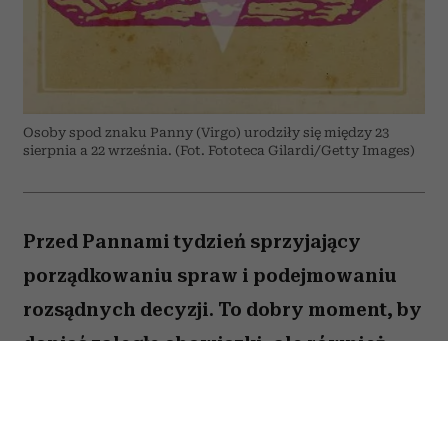
Osoby spod znaku Panny (Virgo) urodziły się między 23
sierpnia a 22 września. (Fot. Fototeca Gilardi/Getty Images)
Przed Pannami tydzień sprzyjający
porządkowaniu spraw i podejmowaniu
rozsądnych decyzji. To dobry moment, by
dopiąć zaległe obowiązki, ale również
zastanowić się, które z nich naprawdę są
warte twojej energii. Nie wszystko musisz
zrobić od razu. Sprawdź, co gwiazdy