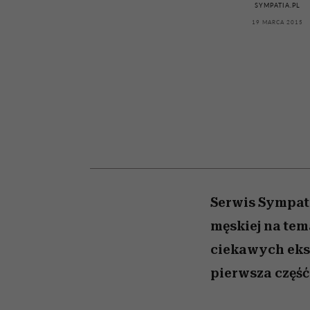
kawę z Kasią Miller”, s.
girls”
SYMPATIA.PL
odc. 7]
19 MARCA 2015
Serwis Sympati
męskiej na tem
ciekawych ek
pierwsza część