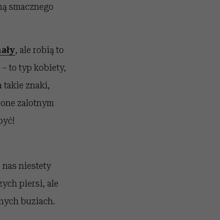
iną smacznego
ały
, ale robią to
 – to typ kobiety,
 takie znaki,
rzone zalotnym
być!
 nas niestety
ych piersi, ale
nych buziach.