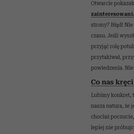
Otwarcie pokazała
zainteresowani
strony? Błąd! Ni
czasu. Jeśli wyszł
przyjąć rolę potu
przytakiwał, przy
powiedzenia. Nie 
Co nas kręci
Lubimy konkret, t
nasza natura, że
chociaż poczucie,
lepiej nie próbuj