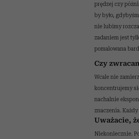
prędzej czy późni
by było, gdybyśm
nie lubimy rozcza
zadaniem jest tyl
pomalowana bardz
Czy zwracam
Wcale nie zamierz
koncentrujemy się
nachalnie eksponu
znaczenia. Każdy
Uważacie, ż
Niekoniecznie. Po