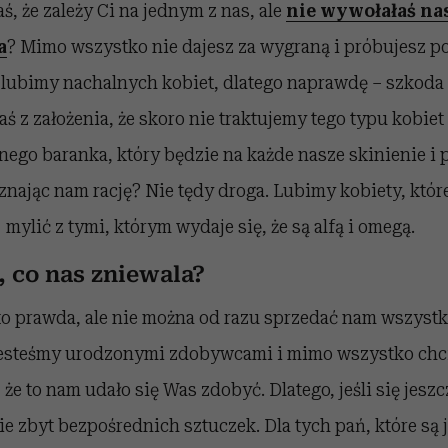
ś, że zależy Ci na jednym z nas, ale
nie wywołałaś na
a
? Mimo wszystko nie dajesz za wygraną i próbujesz po
e lubimy nachalnych kobiet, dlatego naprawdę – szkoda
aś z założenia, że skoro nie traktujemy tego typu kobiet
lnego baranka, który będzie na każde nasze skinienie i 
znając nam rację? Nie tędy droga. Lubimy kobiety, któr
mylić z tymi, którym wydaje się, że są alfą i omegą.
, co nas zniewala?
o prawda, ale nie można od razu sprzedać nam wszystki
 jesteśmy urodzonymi zdobywcami i mimo wszystko chc
 że to nam udało się Was zdobyć. Dlatego, jeśli się jesz
cie zbyt bezpośrednich sztuczek. Dla tych pań, które są 