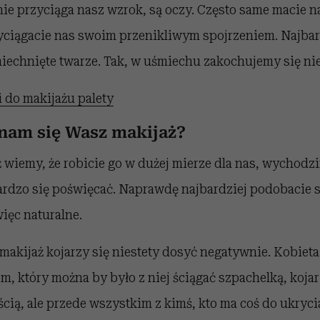
ie przyciąga nasz wzrok, są oczy. Często same macie 
yciągacie nas swoim przenikliwym spojrzeniem. Najbar
iechnięte twarze. Tak, w uśmiechu zakochujemy się ni
 do makijażu palety
nam się Wasz makijaż?
ż wiemy, że robicie go w dużej mierze dla nas, wychodzi
ardzo się poświęcać. Naprawdę najbardziej podobacie s
 więc naturalne.
makijaż kojarzy się niestety dosyć negatywnie. Kobieta
 który można by było z niej ściągać szpachelką, kojar
ścią, ale przede wszystkim z kimś, kto ma coś do ukryci