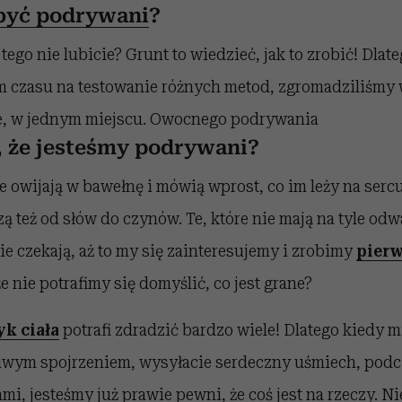
być podrywani
?
ego nie lubicie? Grunt to wiedzieć, jak to zrobić! Dlate
 czasu na testowanie różnych metod, zgromadziliśmy w
e, w jednym miejscu. Owocnego podrywania
 że jesteśmy podrywani?
e owijają w bawełnę i mówią wprost, co im leży na serc
 też od słów do czynów. Te, które nie mają na tyle odwa
wie czekają, aż to my się zainteresujemy i zrobimy
pierw
e nie potrafimy się domyślić, co jest grane?
yk ciała
potrafi zdradzić bardzo wiele! Dlatego kiedy m
liwym spojrzeniem, wysyłacie serdeczny uśmiech, pod
mi, jesteśmy już prawie pewni, że coś jest na rzeczy. N