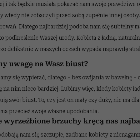
ej i tak będzie musiała pokazać nam swoje prawdziwe o
y wtedy nie zobaczyli przed sobą zupełnie innej osob
rowań. Dlatego najbardziej podoba nam się subtelny ma
ko podkreślenie Waszej urody. Kobieta z ładną, naturaln
o delikatnie w naszych oczach wypada naprawdę atrak
y uwagę na Wasz biust?
amy się wypierać, dlatego – bez owijania w bawełnę – 
 na nim nieco bardziej. Lubimy więc, kiedy kobiety ład
ją swój biust. To, czy jest on mały czy duży, nie ma dl
 ma przecież swoje własne upodobania.
e wyrzeźbione brzuchy kręcą nas najba
dobają nam się szczupłe, zadbane kobiety z nienaganną