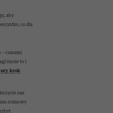
go, aby
szystko, co dla
u – czasami
gi (może to i
szy krok
.
ierzycie nas
czas rozmowy
iezbyt