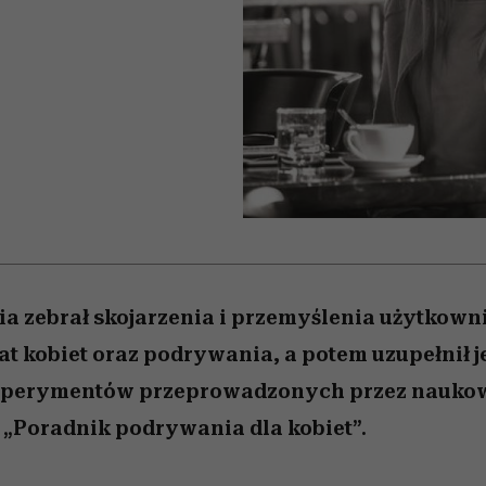
 5,
kwestie, o których wciąż
skutki dla związku i dla
Miller s. 5, odc. 6]
Raport Lyst ujaw
boimy się mówić
partnerki
najbardziej pożąd
ubrania i marki se
a zebrał skojarzenia i przemyślenia użytkown
at kobiet oraz podrywania, a potem uzupełnił j
sperymentów przeprowadzonych przez nauko
 „Poradnik podrywania dla kobiet”.