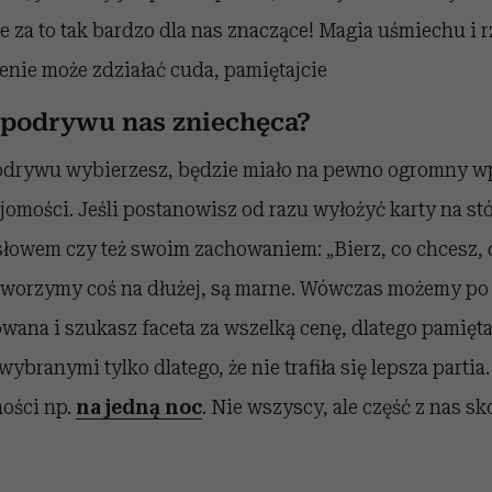
e za to tak bardzo dla nas znaczące! Magia uśmiechu i 
enie może zdziałać cuda, pamiętajcie
 podrywu nas zniechęca?
podrywu wybierzesz, będzie miało na pewno ogromny w
jomości. Jeśli postanowisz od razu wyłożyć karty na stó
łowem czy też swoim zachowaniem: „Bierz, co chcesz, 
 stworzymy coś na dłużej, są marne. Wówczas możemy po
owana i szukasz faceta za wszelką cenę, dlatego pamiętaj
branymi tylko dlatego, że nie trafiła się lepsza partia
ości np.
na jedną noc
. Nie wszyscy, ale część z nas sk