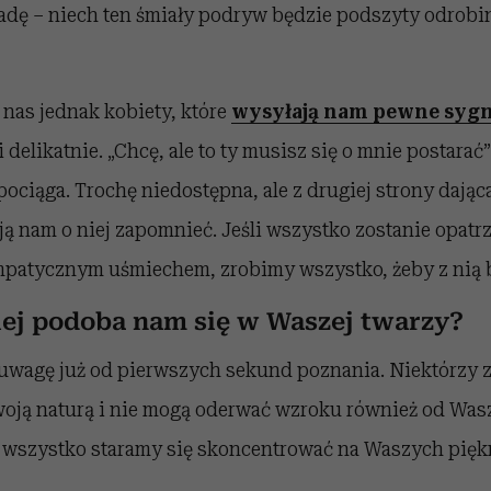
dę – niech ten śmiały podryw będzie podszyty odrob
 nas jednak kobiety, które
wysyłają nam pewne sygn
 delikatnie. „Chcę, ale to ty musisz się o mnie postarać”
pociąga. Trochę niedostępna, ale z drugiej strony dająca
ją nam o niej zapomnieć. Jeśli wszystko zostanie opat
mpatycznym uśmiechem, zrobimy wszystko, żeby z nią 
iej podoba nam się w Waszej twarzy?
uwagę już od pierwszych sekund poznania. Niektórzy z
oją naturą i nie mogą oderwać wzroku również od Wasz
 wszystko staramy się skoncentrować na Waszych pięk