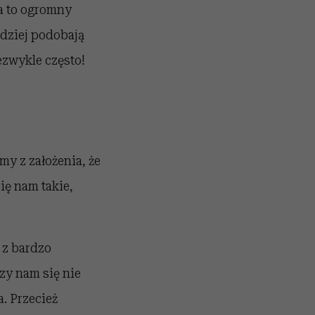
na to ogromny
dziej podobają
ezwykle często!
my z założenia, że
ię nam takie,
 z bardzo
zy nam się nie
a. Przecież