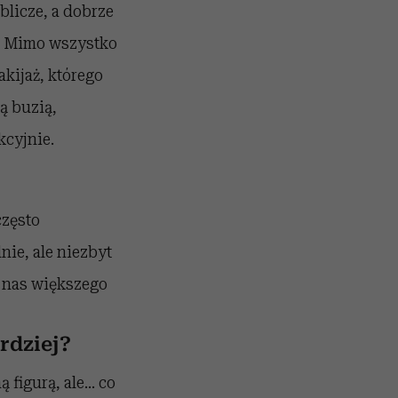
blicze, a dobrze
y. Mimo wszystko
kijaż, którego
ą buzią,
cyjnie.
często
nie, ale niezbyt
a nas większego
rdziej?
 figurą, ale… co