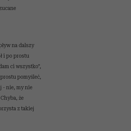
rzucane
pływ na dalszy
ł i po prostu
dam ci wszystko”,
 prostu pomyśleć,
 - nie, my nie
. Chyba, że
orzysta z takiej