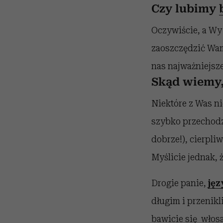
Czy lubimy
Oczywiście, a Wy t
zaoszczędzić Wam
nas najważniejsz
Skąd wiemy,
Niektóre z Was ni
szybko przechodzą
dobrze!), cierpli
Myślicie jednak, ż
Drogie panie,
jęz
długim i przenik
bawicie się włosa