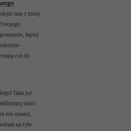
szego
dejść nas z innej
 Twojego
 poważnie, lepiej
pokornie
e mają coś do
ego! Taka już
ielibyśmy mieć
cze nie znamy,
jednak na tyle