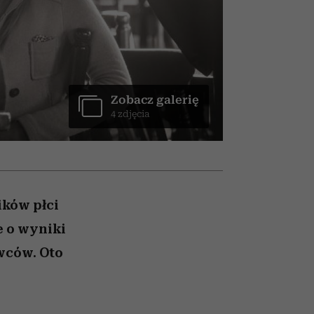
nił
relację z pieniędzmi
ane
zonu
Zobacz galerię
4 zdjęcia
ików płci
e o wyniki
wców. Oto