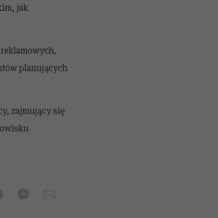
im, jak
i reklamowych,
ntów planujących
y, zajmujący się
dowisku