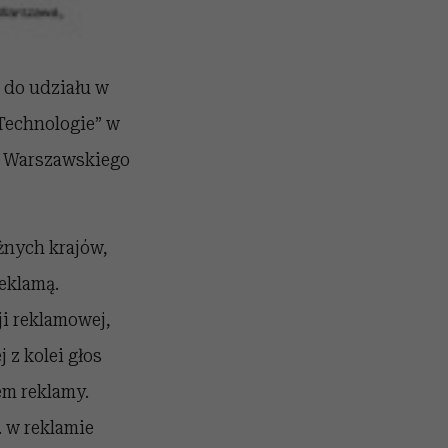
 do udziału w
Technologie” w
h Warszawskiego
żnych krajów,
eklamą.
i reklamowej,
 z kolei głos
em reklamy.
 w reklamie