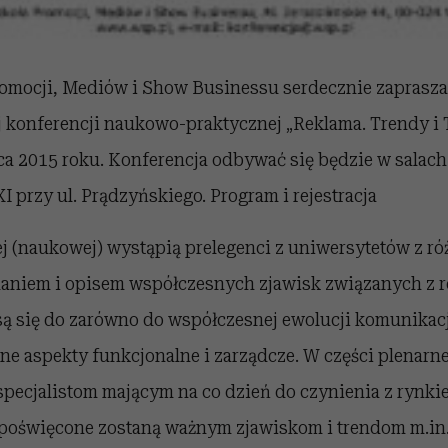
omocji, Mediów i Show Businessu serdecznie zaprasza
konferencji naukowo-praktycznej „Reklama. Trendy i 
ca 2015 roku. Konferencja odbywać się będzie w salac
przy ul. Prądzyńskiego. Program i rejestracja
j (naukowej) wystąpią prelegenci z uniwersytetów z ró
daniem i opisem współczesnych zjawisk związanych z r
są się do zarówno do współczesnej ewolucji komunikacj
e aspekty funkcjonalne i zarządcze. W części plenarnej
specjalistom mającym na co dzień do czynienia z rynki
poświęcone zostaną ważnym zjawiskom i trendom m.in.