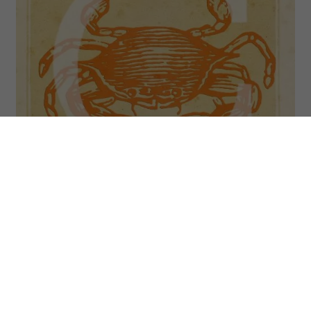
Osoby spod znaku Raka (Cancer) urodziły się w dniach 21
czerwca – 22 lipca. (Fot. Fototeca Gilardi/Getty Images)
Przed Rakami tydzień sprzyjający