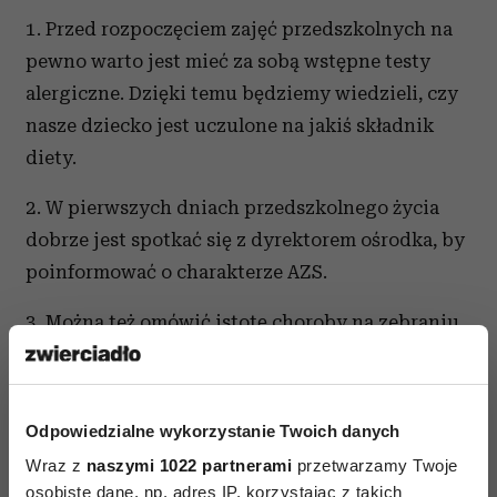
1. Przed rozpoczęciem zajęć przedszkolnych na
pewno warto jest mieć za sobą wstępne testy
alergiczne. Dzięki temu będziemy wiedzieli, czy
nasze dziecko jest uczulone na jakiś składnik
diety.
2. W pierwszych dniach przedszkolnego życia
dobrze jest spotkać się z dyrektorem ośrodka, by
poinformować o charakterze AZS.
3. Można też omówić istotę choroby na zebraniu
rodziców. Często rodzice innych dzieci obawiają
się, że AZS jest zakaźną chorobą i w grupie może
dojść do zakażenia. Co prawda, zgodnie
Odpowiedzialne wykorzystanie Twoich danych
z prawem nie musimy informować o szczegółach
Wraz z
naszymi 1022 partnerami
przetwarzamy Twoje
stanu zdrowia naszego dziecka osoby
osobiste dane, np. adres IP, korzystając z takich