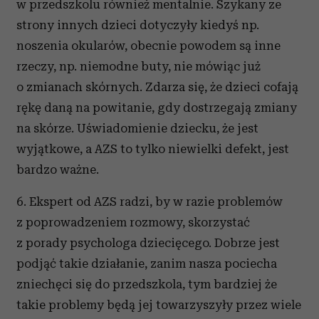
w przedszkolu również mentalnie. Szykany ze
i reklam, aby oferować funkcje społecznościowe i
strony innych dzieci dotyczyły kiedyś np.
analizować ruch w naszej witrynie. Informacje o tym, jak
korzystasz z naszej witryny, udostępniamy partnerom
noszenia okularów, obecnie powodem są inne
społecznościowym, reklamowym i analitycznym.
rzeczy, np. niemodne buty, nie mówiąc już
Partnerzy mogą połączyć te informacje z innymi danymi
o zmianach skórnych. Zdarza się, że dzieci cofają
otrzymanymi od Ciebie lub uzyskanymi podczas
rękę daną na powitanie, gdy dostrzegają zmiany
korzystania z ich usług.
na skórze. Uświadomienie dziecku, że jest
wyjątkowe, a AZS to tylko niewielki defekt, jest
bardzo ważne.
6. Ekspert od AZS radzi, by w razie problemów
z poprowadzeniem rozmowy, skorzystać
z porady psychologa dziecięcego. Dobrze jest
podjąć takie działanie, zanim nasza pociecha
zniechęci się do przedszkola, tym bardziej że
takie problemy będą jej towarzyszyły przez wiele