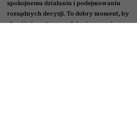
spokojnemu działaniu i podejmowaniu
rozsądnych decyzji. To dobry moment, by
skupić się na tym, co daje ci poczucie
stabilności i bezpieczeństwa. Choć wokół
może dziać się wiele, największe korzyści
przyniesie konsekwencja i cierpliwość.
Sprawdź, co gwiazdy przygotowały dla
Byka na okres od 27 lipca do 2 sierpnia
2026 roku.
Spis treści:
Horoskop tygodniowy 27 lipca–2 sierpnia
2026 – Byk