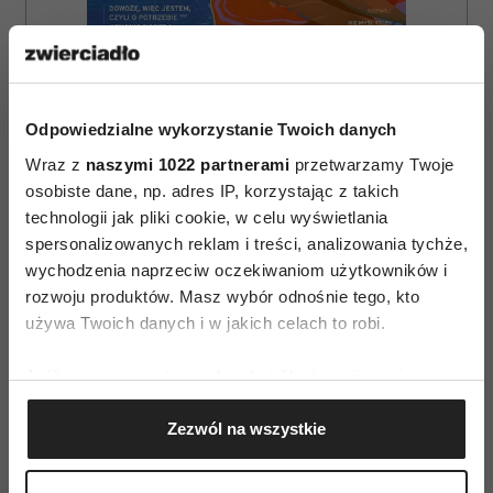
Odpowiedzialne wykorzystanie Twoich danych
Wraz z
naszymi 1022 partnerami
przetwarzamy Twoje
osobiste dane, np. adres IP, korzystając z takich
technologii jak pliki cookie, w celu wyświetlania
spersonalizowanych reklam i treści, analizowania tychże,
wychodzenia naprzeciw oczekiwaniom użytkowników i
ZAMÓW
rozwoju produktów. Masz wybór odnośnie tego, kto
WYDANIE DRUKOWANE
używa Twoich danych i w jakich celach to robi.
E-WYDANIE
Jeśli wyrazisz na to zgodę, chcielibyśmy również:
Gromadzić dane dotyczące Twojej lokalizacji
Zezwól na wszystkie
geograficznej z dokładnością nawet do kilku metrów
Identyfikować Twoje urządzenie, aktywnie
analizując charakteryzującego je zbiory danych