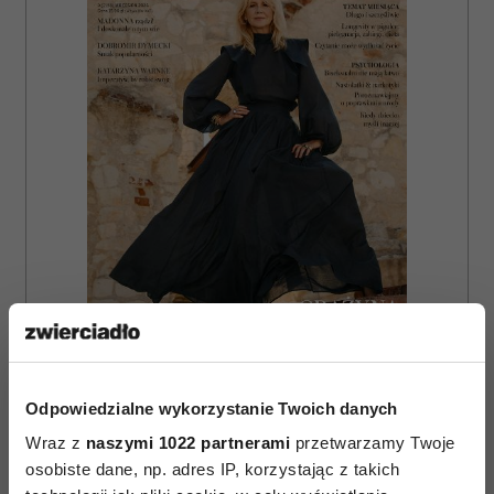
ZAMÓW
Odpowiedzialne wykorzystanie Twoich danych
WYDANIE DRUKOWANE
Wraz z
naszymi 1022 partnerami
przetwarzamy Twoje
osobiste dane, np. adres IP, korzystając z takich
E-WYDANIE