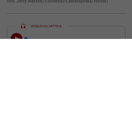
(Fot. Jerry Watson/Universal/Camerapress/Forum)
ODSŁUCHAJ ARTYKUŁ
00:00
10:31
Niektóre z nich straciły miłość, inne
pracę, poczucie sensu albo wiarę w
siebie. Wszystkie stanęły jednak przed
pytaniem, które prędzej czy później
zadaje sobie wiele kobiet: „Czy to już
wszystko?”. Odpowiedź, jakiej udzielają