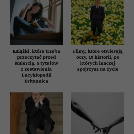
analizować ruch w naszej witrynie. Informacje o tym, jak
korzystasz z naszej witryny, udostępniamy partnerom
społecznościowym, reklamowym i analitycznym.
Partnerzy mogą połączyć te informacje z innymi danymi
otrzymanymi od Ciebie lub uzyskanymi podczas
korzystania z ich usług.
Książki, które trzeba
Filmy, które otwierają
przeczytać przed
oczy. 10 historii, po
śmiercią. 5 tytułów
których inaczej
z zestawienia
spojrzysz na życie
Encyklopedii
Britannica