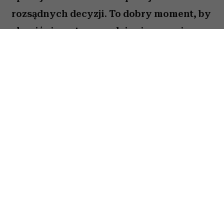
rozsądnych decyzji. To dobry moment, by
skupić się na tym, co daje ci poczucie
stabilności i bezpieczeństwa. Choć wokół
może dziać się wiele, największe korzyści
przyniesie konsekwencja i cierpliwość.
Sprawdź, co gwiazdy przygotowały dla
Byka na okres od 27 lipca do 2 sierpnia
2026 roku.
Spis treści:
Horoskop tygodniowy 27 lipca–2 sierpnia
2026 – Byk