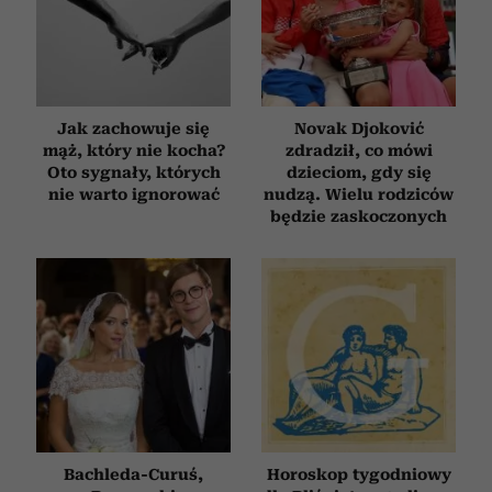
korzystasz z naszej witryny, udostępniamy partnerom
społecznościowym, reklamowym i analitycznym.
Partnerzy mogą połączyć te informacje z innymi danymi
otrzymanymi od Ciebie lub uzyskanymi podczas
korzystania z ich usług.
Jak zachowuje się
Novak Djoković
mąż, który nie kocha?
zdradził, co mówi
Oto sygnały, których
dzieciom, gdy się
nie warto ignorować
nudzą. Wielu rodziców
będzie zaskoczonych
Bachleda-Curuś,
Horoskop tygodniowy