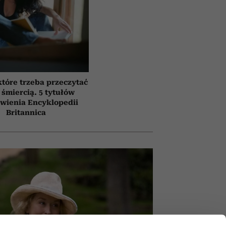
które trzeba przeczytać
 śmiercią. 5 tytułów
awienia Encyklopedii
Britannica