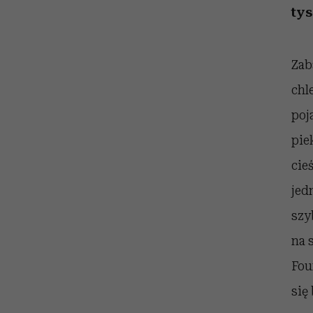
kawę z Kasią Miller”, s.
girls”
tys
odc. 7]
Zab
chl
poj
pie
cie
jed
szy
na 
Fou
się