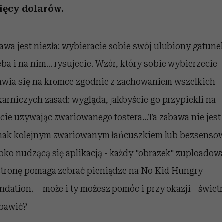
 5,
kwestie, o których wciąż
skutki dla związku i dla
Miller s. 5, odc. 6]
Raport Lyst ujaw
ięcy dolarów.
boimy się mówić
partnerki
najbardziej pożąd
ubrania i marki se
awa jest niezła: wybieracie sobie swój ulubiony gatune
eba i na nim... rysujecie. Wzór, który sobie wybierzecie
awia się na kromce zgodnie z zachowaniem wszelkich
karniczych zasad: wygląda, jakbyście go przypiekli na
ście uzywając zwariowanego tostera...Ta zabawa nie jest
nak kolejnym zwariowanym łańcuszkiem lub bezsenso
bko nudzącą się aplikacją - każdy "obrazek" zuploado
stronę pomaga zebrać pieniądze na No Kid Hungry
ndation. - może i ty możesz pomóc i przy okazji - świet
 bawić?