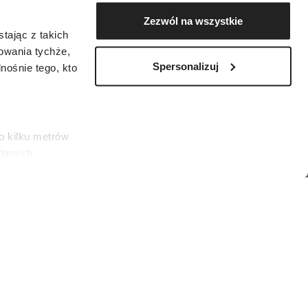
Zezwól na wszystkie
tając z takich
zowania tychże,
Spersonalizuj
ośnie tego, kto
o kilku metrów
 danych
łasne
ać swoją zgodę w
społecznościowe
amerapress/Forum)
dostępniamy
nformacje z