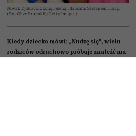
Novak Djoković z żoną Jeleną i dziećmi, Stefanem i Tarą.
(Fot. Clive Brunskill/Getty Images)
Kiedy dziecko mówi: „Nudzę się”, wielu
rodziców odruchowo próbuje znaleźć mu
jakieś zajęcie. Proponują wspólną
zabawę, podsuwają książkę albo
pozwalają włączyć bajkę. Novak Djoković
uważa jednak, że wcale nie trzeba
reagować w ten sposób. Jego zdaniem
nuda nie jest problemem, który należy jak
najszybciej rozwiązać. Przeciwnie. To
właśnie ona może pomóc dziecku