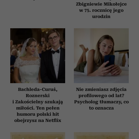
Zbigniewie Mikołejce
i reklam, aby oferować funkcje społecznościowe i
w 75. rocznicę jego
analizować ruch w naszej witrynie. Informacje o tym, jak
urodzin
korzystasz z naszej witryny, udostępniamy partnerom
społecznościowym, reklamowym i analitycznym.
Partnerzy mogą połączyć te informacje z innymi danymi
otrzymanymi od Ciebie lub uzyskanymi podczas
korzystania z ich usług.
Bachleda-Curuś,
Nie zmieniasz zdjęcia
Roznerski
profilowego od lat?
i Zakościelny szukają
Psycholog tłumaczy, co
miłości. Ten pełen
to oznacza
humoru polski hit
obejrzysz na Netflix