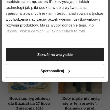
osobiste dane, np. adres IP, korzystając z takich
WYDANIE DRUKOWANE
technologii jak pliki cookie, w celu wyświetlania
spersonalizowanych reklam i treści, analizowania tychże,
E-WYDANIE
wychodzenia naprzeciw oczekiwaniom użytkowników i
rozwoju produktów. Masz wybór odnośnie tego, kto
używa Twoich danych i w jakich celach to robi.
Jeśli wyrazisz na to zgodę, chcielibyśmy również:
Gromadzić dane dotyczące Twojej lokalizacji
Zezwól na wszystkie
geograficznej z dokładnością nawet do kilku metrów
Identyfikować Twoje urządzenie, aktywnie
analizując charakteryzującego je zbiory danych
Spersonalizuj
(fingerprinting, czyli wirtualny odcisk palca)
Dowiedz się więcej odnośnie tego, jak Twoje osobiste
dane są przetwarzane oraz ustaw własne preferencje w
sekcji szczegółów
. W Deklaracji plików cookie możesz
zmienić lub wycofać swoją zgodę w dowolnej chwili.
Horoskop tygodniowy
„Koty nigdy nie mylą
dla Bliźniąt na 27 lipca–
się w tej sprawie”.
2 sierpnia 2026
Rozmowa o prof.
Wykorzystujemy pliki cookie do spersonalizowania treści