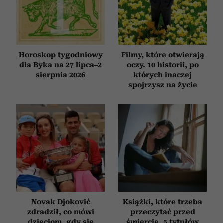
społecznościowym, reklamowym i analitycznym.
Partnerzy mogą połączyć te informacje z innymi danymi
otrzymanymi od Ciebie lub uzyskanymi podczas
korzystania z ich usług.
Horoskop tygodniowy
Filmy, które otwierają
dla Byka na 27 lipca–2
oczy. 10 historii, po
sierpnia 2026
których inaczej
spojrzysz na życie
Novak Djoković
Książki, które trzeba
zdradził, co mówi
przeczytać przed
dzieciom, gdy się
śmiercią. 5 tytułów