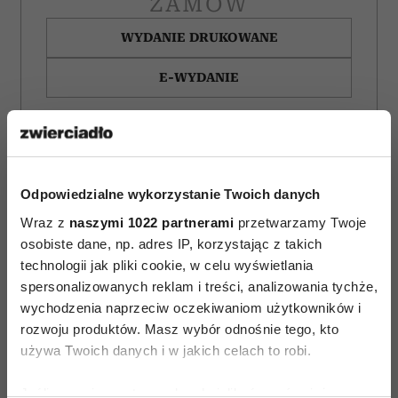
ZAMÓW
WYDANIE DRUKOWANE
E-WYDANIE
Odpowiedzialne wykorzystanie Twoich danych
Wraz z
naszymi 1022 partnerami
przetwarzamy Twoje
osobiste dane, np. adres IP, korzystając z takich
technologii jak pliki cookie, w celu wyświetlania
spersonalizowanych reklam i treści, analizowania tychże,
wychodzenia naprzeciw oczekiwaniom użytkowników i
rozwoju produktów. Masz wybór odnośnie tego, kto
używa Twoich danych i w jakich celach to robi.
Jak zachowuje się
Novak Djoković
Jeśli wyrazisz na to zgodę, chcielibyśmy również: