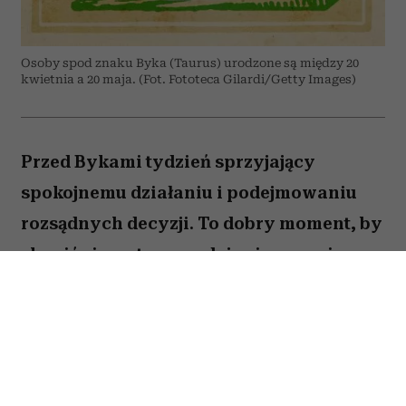
Osoby spod znaku Byka (Taurus) urodzone są między 20
kwietnia a 20 maja. (Fot. Fototeca Gilardi/Getty Images)
Przed Bykami tydzień sprzyjający
spokojnemu działaniu i podejmowaniu
rozsądnych decyzji. To dobry moment, by
skupić się na tym, co daje ci poczucie
stabilności i bezpieczeństwa. Choć wokół
może dziać się wiele, największe korzyści
przyniesie konsekwencja i cierpliwość.
Sprawdź, co gwiazdy przygotowały dla