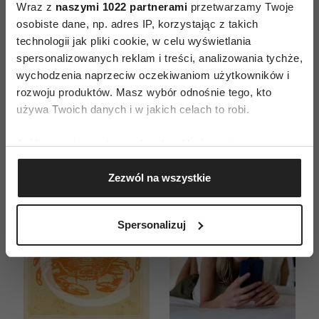
Wraz z
naszymi 1022 partnerami
przetwarzamy Twoje
osobiste dane, np. adres IP, korzystając z takich
ZAMÓW
technologii jak pliki cookie, w celu wyświetlania
spersonalizowanych reklam i treści, analizowania tychże,
WYDANIE DRUKOWANE
wychodzenia naprzeciw oczekiwaniom użytkowników i
rozwoju produktów. Masz wybór odnośnie tego, kto
E-WYDANIE
używa Twoich danych i w jakich celach to robi.
Jeśli wyrazisz na to zgodę, chcielibyśmy również:
Gromadzić dane dotyczące Twojej lokalizacji
Zezwól na wszystkie
geograficznej z dokładnością nawet do kilku metrów
Identyfikować Twoje urządzenie, aktywnie
analizując charakteryzującego je zbiory danych
Spersonalizuj
(fingerprinting, czyli wirtualny odcisk palca)
Dowiedz się więcej odnośnie tego, jak Twoje osobiste
dane są przetwarzane oraz ustaw własne preferencje w
sekcji szczegółów
. W Deklaracji plików cookie możesz
zmienić lub wycofać swoją zgodę w dowolnej chwili.