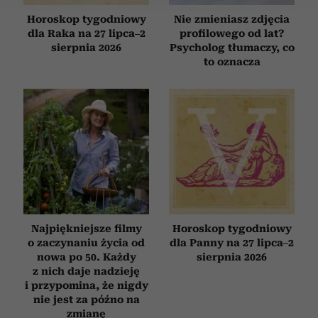
Wykorzystujemy pliki cookie do spersonalizowania treści
Horoskop tygodniowy
Nie zmieniasz zdjęcia
dla Raka na 27 lipca–2
profilowego od lat?
i reklam, aby oferować funkcje społecznościowe i
sierpnia 2026
Psycholog tłumaczy, co
analizować ruch w naszej witrynie. Informacje o tym, jak
to oznacza
korzystasz z naszej witryny, udostępniamy partnerom
społecznościowym, reklamowym i analitycznym.
Partnerzy mogą połączyć te informacje z innymi danymi
otrzymanymi od Ciebie lub uzyskanymi podczas
korzystania z ich usług.
Najpiękniejsze filmy
Horoskop tygodniowy
o zaczynaniu życia od
dla Panny na 27 lipca–2
nowa po 50. Każdy
sierpnia 2026
z nich daje nadzieję
i przypomina, że nigdy
nie jest za późno na
zmianę