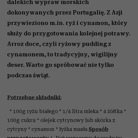
dalekich wypraw morskich
dokonywanych przez Portugalię. Z Azji
przywieziono m.in. ryż i cynamon, który
służy do przygotowania kolejnej potrawy.
Arroz doce, czyli ryżowy pudding z
cynamonem, to tradycyjny, wigilijny
deser. Warto go spróbować nie tylko
podczas świąt.
Potrzebne składniki:
* 100g ryżu białego * 1/4 litra mleka * 4 żółtka *
100g cukru * olejek cytrynowy lub skórka z
cytryny * cynamon * łyżka masła
Sposób