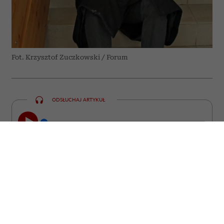
Fot. Krzysztof Zuczkowski / Forum
ODSŁUCHAJ ARTYKUŁ
00:00
23:47
„Zwierzę jest kimś, a nie czymś” –
powtarzał prof. Zbigniew Mikołejko. Dwa