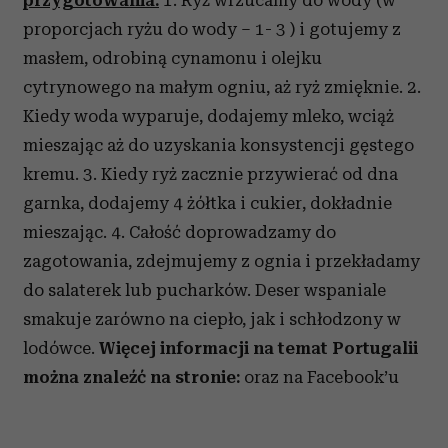
przygotowania:
1. Ryż wrzucamy do wody (w
proporcjach ryżu do wody – 1- 3 ) i gotujemy z
masłem, odrobiną cynamonu i olejku
cytrynowego na małym ogniu, aż ryż zmięknie. 2.
Kiedy woda wyparuje, dodajemy mleko, wciąż
mieszając aż do uzyskania konsystencji gęstego
kremu. 3. Kiedy ryż zacznie przywierać od dna
garnka, dodajemy 4 żółtka i cukier, dokładnie
mieszając. 4. Całość doprowadzamy do
zagotowania, zdejmujemy z ognia i przekładamy
do salaterek lub pucharków. Deser wspaniale
smakuje zarówno na ciepło, jak i schłodzony w
lodówce.
Więcej informacji na temat Portugalii
można znaleźć na stronie:
oraz na Facebook’u